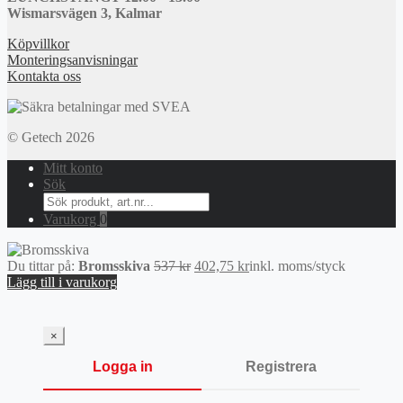
Wismarsvägen 3, Kalmar
Köpvillkor
Monteringsanvisningar
Kontakta oss
© Getech 2026
Mitt konto
Sök
Search
for:
Varukorg
0
Det
Det
Du tittar på:
Bromsskiva
537
kr
402,75
kr
inkl. moms
/styck
ursprungliga
nuvarande
Lägg till i varukorg
priset
priset
var:
är:
537 kr.
402,75 kr.
×
Logga in
Registrera