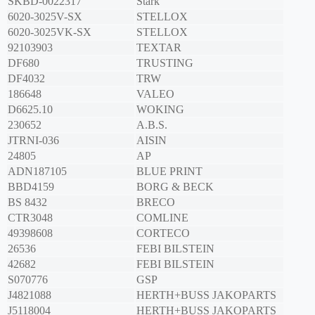
SKBD-0022317
Stark
6020-3025V-SX
STELLOX
6020-3025VK-SX
STELLOX
92103903
TEXTAR
DF680
TRUSTING
DF4032
TRW
186648
VALEO
D6625.10
WOKING
230652
A.B.S.
JTRNI-036
AISIN
24805
AP
ADN187105
BLUE PRINT
BBD4159
BORG & BECK
BS 8432
BRECO
CTR3048
COMLINE
49398608
CORTECO
26536
FEBI BILSTEIN
42682
FEBI BILSTEIN
S070776
GSP
J4821088
HERTH+BUSS JAKOPARTS
J5118004
HERTH+BUSS JAKOPARTS