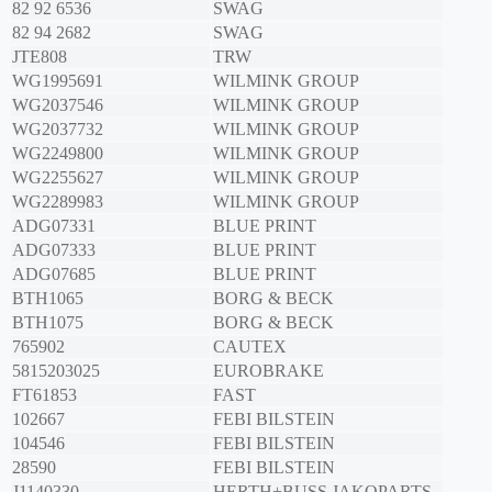
82 92 6536
SWAG
82 94 2682
SWAG
JTE808
TRW
WG1995691
WILMINK GROUP
WG2037546
WILMINK GROUP
WG2037732
WILMINK GROUP
WG2249800
WILMINK GROUP
WG2255627
WILMINK GROUP
WG2289983
WILMINK GROUP
ADG07331
BLUE PRINT
ADG07333
BLUE PRINT
ADG07685
BLUE PRINT
BTH1065
BORG & BECK
BTH1075
BORG & BECK
765902
CAUTEX
5815203025
EUROBRAKE
FT61853
FAST
102667
FEBI BILSTEIN
104546
FEBI BILSTEIN
28590
FEBI BILSTEIN
J1140330
HERTH+BUSS JAKOPARTS