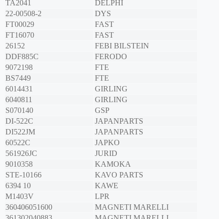
TA2041
DELPHI
22-00508-2
DYS
FT00029
FAST
FT16070
FAST
26152
FEBI BILSTEIN
DDF885C
FERODO
9072198
FTE
BS7449
FTE
6014431
GIRLING
6040811
GIRLING
S070140
GSP
DI-522C
JAPANPARTS
DI522JM
JAPANPARTS
60522C
JAPKO
561926JC
JURID
9010358
KAMOKA
STE-10166
KAVO PARTS
6394 10
KAWE
M1403V
LPR
360406051600
MAGNETI MARELLI
361302040883
MAGNETI MARELLI