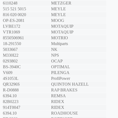
6110248
METZGER
515 521 5015
MEYLE
816 020 0020
MEYLE
OP-ES-2081
MOOG
LVBE172
MOTAQUIP
VTR1069
MOTAQUIP
8550506961
MOTRIO
18-291550
Multiparts
5033667
NK
M330I22
NPS
0293802
OCAP
BS-3940C
OPTIMAL
V609
PILENGA
4S1053L
ProfiPower
QR3296S
QUINTON HAZELL
R-D0888
RAP BRAKES
6394.10
REMSA
82B0223
RIDEX
914T0047
RIDEX
6394.10
ROADHOUSE