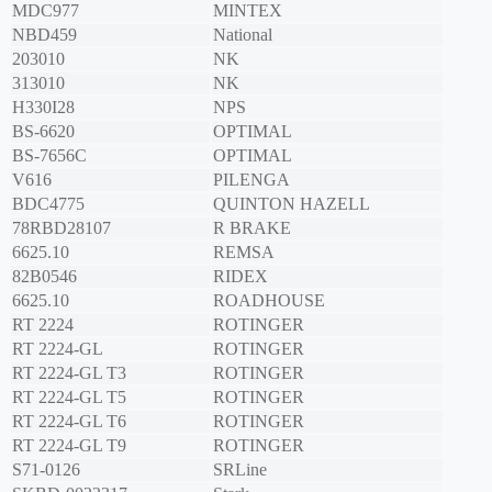
MDC977
MINTEX
NBD459
National
203010
NK
313010
NK
H330I28
NPS
BS-6620
OPTIMAL
BS-7656C
OPTIMAL
V616
PILENGA
BDC4775
QUINTON HAZELL
78RBD28107
R BRAKE
6625.10
REMSA
82B0546
RIDEX
6625.10
ROADHOUSE
RT 2224
ROTINGER
RT 2224-GL
ROTINGER
RT 2224-GL T3
ROTINGER
RT 2224-GL T5
ROTINGER
RT 2224-GL T6
ROTINGER
RT 2224-GL T9
ROTINGER
S71-0126
SRLine