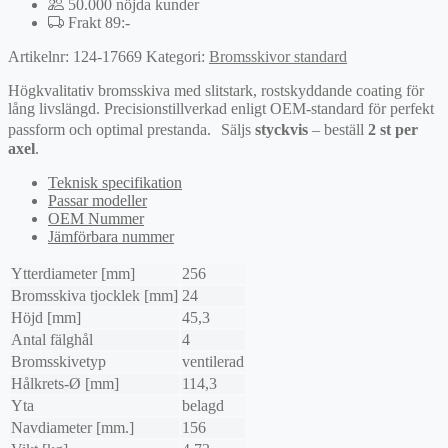
50.000 nöjda kunder
Frakt 89:-
Artikelnr:
124-17669
Kategori:
Bromsskivor standard
Högkvalitativ bromsskiva med slitstark, rostskyddande coating för
lång livslängd. Precisionstillverkad enligt OEM-standard för perfekt
passform och optimal prestanda. Säljs
styckvis
– beställ
2 st per
axel
.
Teknisk specifikation
Passar modeller
OEM Nummer
Jämförbara nummer
Ytterdiameter [mm]
256
Bromsskiva tjocklek [mm]
24
Höjd [mm]
45,3
Antal fälghål
4
Bromsskivetyp
ventilerad
Hålkrets-Ø [mm]
114,3
Yta
belagd
Navdiameter [mm.]
156