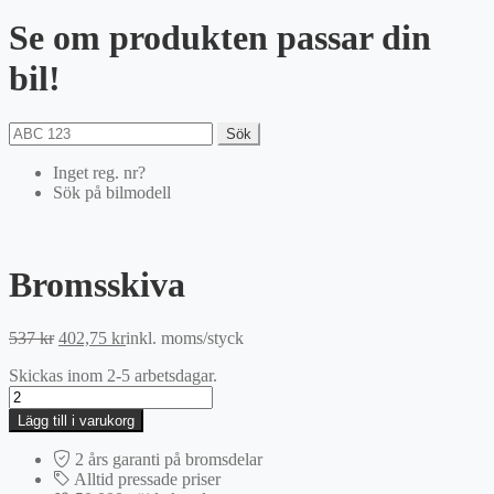
Se om produkten passar din
bil!
Sök
Inget reg. nr?
Sök på bilmodell
Bromsskiva
Det
Det
537
kr
402,75
kr
inkl. moms
/styck
ursprungliga
nuvarande
Skickas inom 2-5 arbetsdagar.
priset
priset
Bromsskiva
var:
är:
mängd
537 kr.
402,75 kr.
Lägg till i varukorg
2 års garanti på bromsdelar
Alltid pressade priser