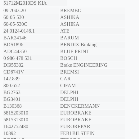
51712M2010DS
KIA
09.7043.20
BREMBO
60-05-530
ASHIKA
60-05-530C
ASHIKA
24.0124-0146.1
ATE
BAR24146
BARUM
BDS1896
BENDIX Braking
ADC44350
BLUE PRINT
0 986 478 531
BOSCH
DI955302
Brake ENGINEERING
CD6741V
BREMSI
142.839
CAR
800-652
CIFAM
BG2763
DELPHI
BG3401
DELPHI
B130368
DENCKERMANN
5815203010
EUROBRAKE
5815313010
EUROBRAKE
1642752480
EUROREPAR
10892
FEBI BILSTEIN