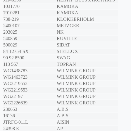
1031770
KAMOKA
7910281
KAMOKA
738-219
KLOKKERHOLM
2400107
METZGER
203025
NK
540859
RUVILLE
500029
SIDAT
84-12754-SX
STELLOX
90 92 8590
SWAG
113 567
TOPRAN
WG1438783
WILMINK GROUP
WG1463723
WILMINK GROUP
WG2219552
WILMINK GROUP
WG2219553
WILMINK GROUP
WG2219711
WILMINK GROUP
WG2226639
WILMINK GROUP
230653
A.B.S.
16136
A.B.S.
JTRFC-011L
AISIN
24398 E
AP