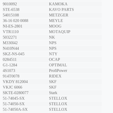
9010092
KAMOKA
STE-6538
KAVO PARTS
54015108
METZGER
36-16 020 0088
MEYLE
NI-ES-2801
MOOG
VTR1110
MOTAQUIP
5032271
NK
M330I42
NPS
N410N44
NPS
SKZ-NS-045
NTY
0284511
OCAP
G1-1284
OPTIMAL
4S1073
ProfiPower
914T0078
RIDEX
VKDY 812004
SKF
VKJC 6066
SKF
SKTE-0280077
Stark
51-74045-SX
STELLOX
51-74050-SX
STELLOX
51-74050A-SX
STELLOX