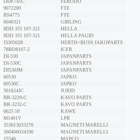
DDF741C
FERODO
9072200
FTE
BS4775
FTE
6040321
GIRLING
8DD 355 107-321
HELLA
8DD 355 107-321
HELLA PAGID
J3305028
HERTH+BUSS JAKOPARTS
78BD8107-2
ICER
DI-530
JAPANPARTS
DI-530C
JAPANPARTS
DI530JM
JAPANPARTS
60530
JAPKO
60530C
JAPKO
561824JC
JURID
BR-3229-C
KAVO PARTS
BR-3232-C
KAVO PARTS
6625 10
KAWE
M1401V
LPR
353613033270
MAGNETI MARELLI
360406034100
MAGNETI MARELLI
15546
MAPCO