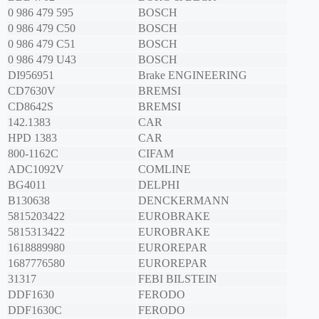
0 986 479 595
BOSCH
0 986 479 C50
BOSCH
0 986 479 C51
BOSCH
0 986 479 U43
BOSCH
DI956951
Brake ENGINEERING
CD7630V
BREMSI
CD8642S
BREMSI
142.1383
CAR
HPD 1383
CAR
800-1162C
CIFAM
ADC1092V
COMLINE
BG4011
DELPHI
B130638
DENCKERMANN
5815203422
EUROBRAKE
5815313422
EUROBRAKE
1618889980
EUROREPAR
1687776580
EUROREPAR
31317
FEBI BILSTEIN
DDF1630
FERODO
DDF1630C
FERODO