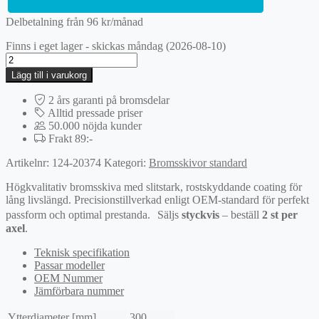
Delbetalning från
96
kr
/månad
Finns i eget lager - skickas måndag (2026-08-10)
Bromsskiva
mängd
Lägg till i varukorg
2 års garanti på bromsdelar
Alltid pressade priser
50.000 nöjda kunder
Frakt 89:-
Artikelnr:
124-20374
Kategori:
Bromsskivor standard
Högkvalitativ bromsskiva med slitstark, rostskyddande coating för
lång livslängd. Precisionstillverkad enligt OEM-standard för perfekt
passform och optimal prestanda. Säljs
styckvis
– beställ
2 st per
axel
.
Teknisk specifikation
Passar modeller
OEM Nummer
Jämförbara nummer
Ytterdiameter [mm]
300