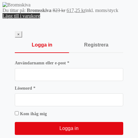
Det
Det
Du tittar på:
Bromsskiva
823
kr
617,25
kr
inkl. moms
/styck
ursprungliga
nuvarande
Lägg till i varukorg
priset
priset
var:
är:
823 kr.
617,25 kr.
×
Logga in
Registrera
Obligatoriskt
Användarnamn eller e-post
*
Obligatoriskt
Lösenord
*
Kom ihåg mig
Logga in