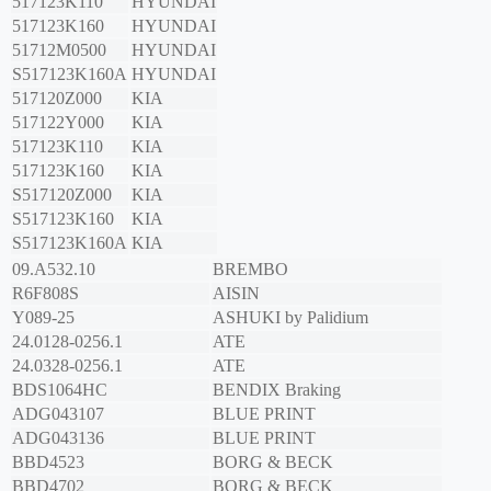
517123K110
HYUNDAI
517123K160
HYUNDAI
51712M0500
HYUNDAI
S517123K160A
HYUNDAI
517120Z000
KIA
517122Y000
KIA
517123K110
KIA
517123K160
KIA
S517120Z000
KIA
S517123K160
KIA
S517123K160A
KIA
09.A532.10
BREMBO
R6F808S
AISIN
Y089-25
ASHUKI by Palidium
24.0128-0256.1
ATE
24.0328-0256.1
ATE
BDS1064HC
BENDIX Braking
ADG043107
BLUE PRINT
ADG043136
BLUE PRINT
BBD4523
BORG & BECK
BBD4702
BORG & BECK