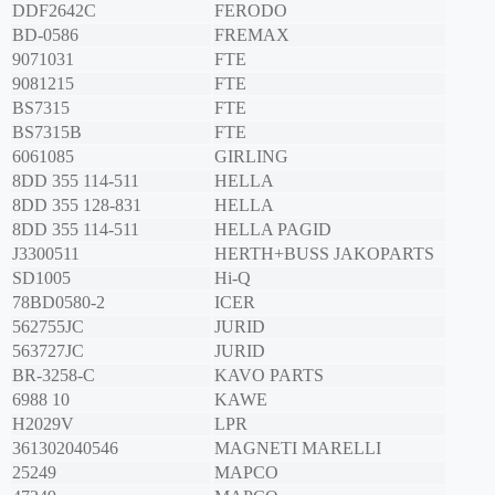
DDF2642C
FERODO
BD-0586
FREMAX
9071031
FTE
9081215
FTE
BS7315
FTE
BS7315B
FTE
6061085
GIRLING
8DD 355 114-511
HELLA
8DD 355 128-831
HELLA
8DD 355 114-511
HELLA PAGID
J3300511
HERTH+BUSS JAKOPARTS
SD1005
Hi-Q
78BD0580-2
ICER
562755JC
JURID
563727JC
JURID
BR-3258-C
KAVO PARTS
6988 10
KAWE
H2029V
LPR
361302040546
MAGNETI MARELLI
25249
MAPCO