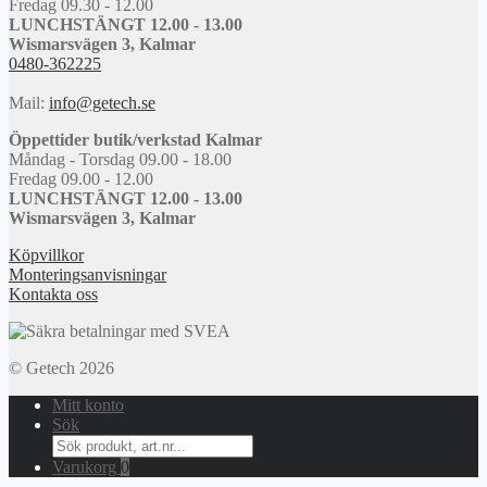
Fredag 09.30 - 12.00
LUNCHSTÄNGT 12.00 - 13.00
Wismarsvägen 3, Kalmar
0480-362225
Mail:
info@getech.se
Öppettider butik/verkstad Kalmar
Måndag - Torsdag 09.00 - 18.00
Fredag 09.00 - 12.00
LUNCHSTÄNGT 12.00 - 13.00
Wismarsvägen 3, Kalmar
Köpvillkor
Monteringsanvisningar
Kontakta oss
© Getech 2026
Mitt konto
Sök
Search
for:
Varukorg
0