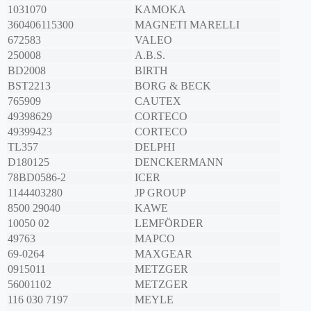
1031070
KAMOKA
360406115300
MAGNETI MARELLI
672583
VALEO
250008
A.B.S.
BD2008
BIRTH
BST2213
BORG & BECK
765909
CAUTEX
49398629
CORTECO
49399423
CORTECO
TL357
DELPHI
D180125
DENCKERMANN
78BD0586-2
ICER
1144403280
JP GROUP
8500 29040
KAWE
10050 02
LEMFÖRDER
49763
MAPCO
69-0264
MAXGEAR
0915011
METZGER
56001102
METZGER
116 030 7197
MEYLE