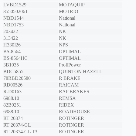
LVBD1529
MOTAQUIP
8550502061
MOTRIO
NBD1544
National
NBD1753
National
203422
NK
313422
NK
H330I26
NPS
BS-8564
OPTIMAL
BS-8564HC
OPTIMAL
3B1035
ProfiPower
BDC5855
QUINTON HAZELL
78RBD20580
R BRAKE
RD00526
RAICAM
R-D0163
RAP BRAKES
6988.10
REMSA
82B0251
RIDEX
6988.10
ROADHOUSE
RT 20374
ROTINGER
RT 20374-GL
ROTINGER
RT 20374-GL T3
ROTINGER