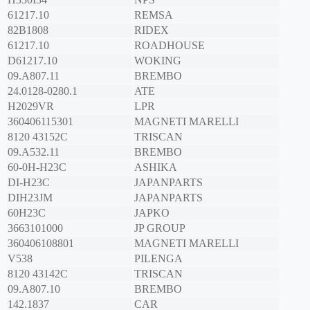
61217.10
REMSA
82B1808
RIDEX
61217.10
ROADHOUSE
D61217.10
WOKING
09.A807.11
BREMBO
24.0128-0280.1
ATE
H2029VR
LPR
360406115301
MAGNETI MARELLI
8120 43152C
TRISCAN
09.A532.11
BREMBO
60-0H-H23C
ASHIKA
DI-H23C
JAPANPARTS
DIH23JM
JAPANPARTS
60H23C
JAPKO
3663101000
JP GROUP
360406108801
MAGNETI MARELLI
V538
PILENGA
8120 43142C
TRISCAN
09.A807.10
BREMBO
142.1837
CAR