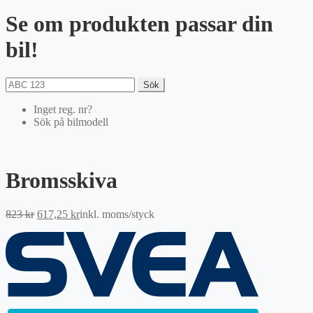
Se om produkten passar din
bil!
Sök
Inget reg. nr?
Sök på bilmodell
Bromsskiva
Det
Det
823
kr
617,25
kr
inkl. moms
/styck
ursprungliga
nuvarande
priset
priset
var:
är:
823 kr.
617,25 kr.