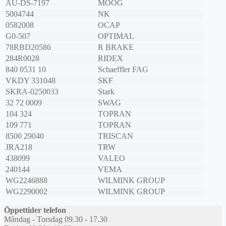
AU-DS-7197
MOOG
5004744
NK
0582008
OCAP
G0-507
OPTIMAL
78RBD20586
R BRAKE
284R0028
RIDEX
840 0531 10
Schaeffler FAG
VKDY 331048
SKF
SKRA-0250033
Stark
32 72 0009
SWAG
104 324
TOPRAN
109 771
TOPRAN
8500 29040
TRISCAN
JRA218
TRW
438099
VALEO
240144
VEMA
WG2246888
WILMINK GROUP
WG2290002
WILMINK GROUP
Öppettider telefon
Måndag - Torsdag 09.30 - 17.30