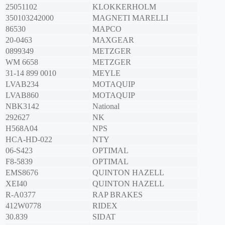
25051102
KLOKKERHOLM
350103242000
MAGNETI MARELLI
86530
MAPCO
20-0463
MAXGEAR
0899349
METZGER
WM 6658
METZGER
31-14 899 0010
MEYLE
LVAB234
MOTAQUIP
LVAB860
MOTAQUIP
NBK3142
National
292627
NK
H568A04
NPS
HCA-HD-022
NTY
06-S423
OPTIMAL
F8-5839
OPTIMAL
EMS8676
QUINTON HAZELL
XEI40
QUINTON HAZELL
R-A0377
RAP BRAKES
412W0778
RIDEX
30.839
SIDAT