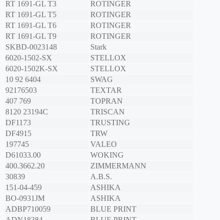
RT 1691-GL T3
ROTINGER
RT 1691-GL T5
ROTINGER
RT 1691-GL T6
ROTINGER
RT 1691-GL T9
ROTINGER
SKBD-0023148
Stark
6020-1502-SX
STELLOX
6020-1502K-SX
STELLOX
10 92 6404
SWAG
92176503
TEXTAR
407 769
TOPRAN
8120 23194C
TRISCAN
DF1173
TRUSTING
DF4915
TRW
197745
VALEO
D61033.00
WOKING
400.3662.20
ZIMMERMANN
30839
A.B.S.
151-04-459
ASHIKA
BO-0931JM
ASHIKA
ADBP710059
BLUE PRINT
ADN18384
BLUE PRINT