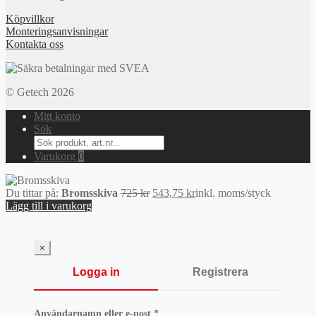
Köpvillkor
Monteringsanvisningar
Kontakta oss
© Getech 2026
Mitt konto
Sök
Search
for:
Varukorg
0
Det
Det
Du tittar på:
Bromsskiva
725
kr
543,75
kr
inkl. moms
/styck
ursprungliga
nuvarande
Lägg till i varukorg
priset
priset
var:
är:
725 kr.
543,75 kr.
×
Logga in
Registrera
Obligatoriskt
Användarnamn eller e-post
*