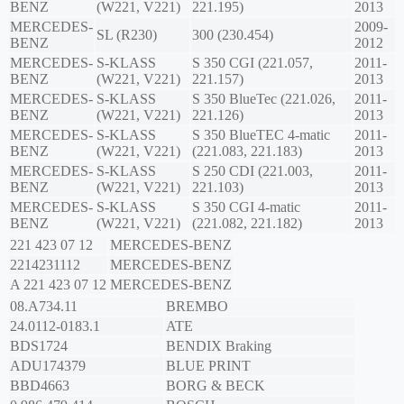
BENZ
(W221, V221)
221.195)
2013
MERCEDES-
2009-
SL (R230)
300 (230.454)
BENZ
2012
MERCEDES-
S-KLASS
S 350 CGI (221.057,
2011-
BENZ
(W221, V221)
221.157)
2013
MERCEDES-
S-KLASS
S 350 BlueTec (221.026,
2011-
BENZ
(W221, V221)
221.126)
2013
MERCEDES-
S-KLASS
S 350 BlueTEC 4-matic
2011-
BENZ
(W221, V221)
(221.083, 221.183)
2013
MERCEDES-
S-KLASS
S 250 CDI (221.003,
2011-
BENZ
(W221, V221)
221.103)
2013
MERCEDES-
S-KLASS
S 350 CGI 4-matic
2011-
BENZ
(W221, V221)
(221.082, 221.182)
2013
221 423 07 12
MERCEDES-BENZ
2214231112
MERCEDES-BENZ
A 221 423 07 12
MERCEDES-BENZ
08.A734.11
BREMBO
24.0112-0183.1
ATE
BDS1724
BENDIX Braking
ADU174379
BLUE PRINT
BBD4663
BORG & BECK