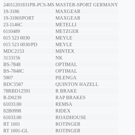
24011201831PR-PCS-MS
MASTER-SPORT GERMANY
19-3186
MAXGEAR
19-3186SPORT
MAXGEAR
23-1146C
METELLI
6110489
METZGER
015 523 0030
MEYLE
015 523 0030/PD
MEYLE
MDC2153
MINTEX
3133156
NK
BS-7848
OPTIMAL
BS-7848C
OPTIMAL
5907
PILENGA
BDC5587
QUINTON HAZELL
78RBD12591
R BRAKE
R-D0239
RAP BRAKES
61033.00
REMSA
82B0998
RIDEX
61033.00
ROADHOUSE
RT 1691
ROTINGER
RT 1691-GL
ROTINGER