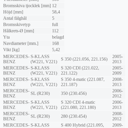
Bromsskiva tjocklek [mm]
12
Höjd [mm]
58,4
Antal fälghål
5
Bromsskivetyp
full
Hålkrets-Ø [mm]
112
Yta
belagd
Navdiameter [mm.]
168
Vikt [kg]
5,42
MERCEDES-
S-KLASS
2005-
S 350 (221.056, 221.156)
BENZ
(W221, V221)
2013
MERCEDES-
S-KLASS
S 320 CDI (221.022,
2005-
BENZ
(W221, V221)
221.122)
2009
MERCEDES-
S-KLASS
S 350 4-matic (221.087,
2008-
BENZ
(W221, V221)
221.187)
2013
MERCEDES-
2006-
SL (R230)
350 (230.456)
BENZ
2012
MERCEDES-
S-KLASS
S 320 CDI 4-matic
2006-
BENZ
(W221, V221)
(221.080, 221.180)
2013
MERCEDES-
2008-
SL (R230)
280 (230.454)
BENZ
2012
MERCEDES-
S-KLASS
S 400 Hybrid (221.095,
2009-