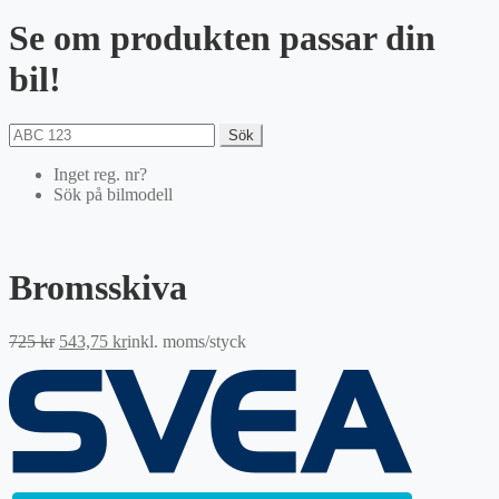
Se om produkten passar din
bil!
Sök
Inget reg. nr?
Sök på bilmodell
Bromsskiva
Det
Det
725
kr
543,75
kr
inkl. moms
/styck
ursprungliga
nuvarande
priset
priset
var:
är:
725 kr.
543,75 kr.