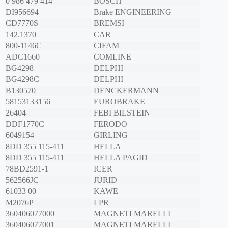
0 986 479 414
BOSCH
DI956694
Brake ENGINEERING
CD7770S
BREMSI
142.1370
CAR
800-1146C
CIFAM
ADC1660
COMLINE
BG4298
DELPHI
BG4298C
DELPHI
B130570
DENCKERMANN
58153133156
EUROBRAKE
26404
FEBI BILSTEIN
DDF1770C
FERODO
6049154
GIRLING
8DD 355 115-411
HELLA
8DD 355 115-411
HELLA PAGID
78BD2591-1
ICER
562566JC
JURID
61033 00
KAWE
M2076P
LPR
360406077000
MAGNETI MARELLI
360406077001
MAGNETI MARELLI