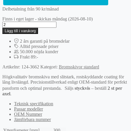
Delbetalning från
90
kr
/månad
Finns i eget lager - skickas måndag (2026-08-10)
Bromsskiva
mängd
Lägg till i varukorg
2 års garanti på bromsdelar
Alltid pressade priser
50.000 nöjda kunder
Frakt 89:-
Artikelnr:
124-3662
Kategori:
Bromsskivor standard
Högkvalitativ bromsskiva med slitstark, rostskyddande coating för
lång livslängd. Precisionstillverkad enligt OEM-standard för perfekt
passform och optimal prestanda. Säljs
styckvis
– beställ
2 st per
axel
.
Teknisk specifikation
Passar modeller
OEM Nummer
Jämförbara nummer
Ytterdiameter [mm]
300