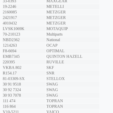
33-0393
MAXGEAR
19-2246
METELLI
2160085
METZGER
2421917
METZGER
4010432
METZGER
LVSK1069K
MOTAQUIP
70-210123
Multiparts
NBD2362
National
1214263
OCAP
F8-6694
OPTIMAL
EMB7345
QUINTON HAZELL
220395
RUVILLE
VKBA 802
SKF
R154.17
SNR
81-03309-SX
STELLOX
30 91 9518
SWAG
30 92 7324
SWAG
30 93 7078
SWAG
111 474
TOPRAN
116 864
TOPRAN
V10-5211
VAICO