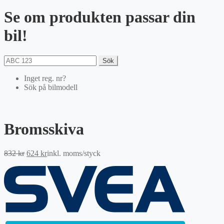
Se om produkten passar din
bil!
Sök
Inget reg. nr?
Sök på bilmodell
Bromsskiva
Det
Det
832
kr
624
kr
inkl. moms
/styck
ursprungliga
nuvarande
priset
priset
var:
är:
832 kr.
624 kr.