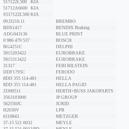
517122L500
KIA
51712A6600
KIA
S517122L500
KIA
09.D210.11
BREMBO
BDS1417
BENDIX Braking
ADG043136
BLUE PRINT
0 986 479 537
BOSCH
BG4251C
DELPHI
5815203422
EUROBRAKE
5815313422
EUROBRAKE
31317
FEBI BILSTEIN
DDF1795C
FERODO
8DD 355 114-481
HELLA
8DD 355 114-481
HELLA PAGID
J3300511
HERTH+BUSS JAKOPARTS
3563103000
JP GROUP
562550JC
JURID
H2030V
LPR
6110843
METZGER
37-15 521 0032
MEYLE
37-15 521 0032/PD
MEYLE