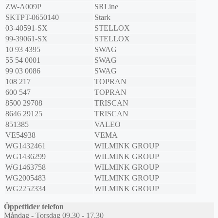
ZW-A009P
SRLine
SKTPT-0650140
Stark
03-40591-SX
STELLOX
99-39061-SX
STELLOX
10 93 4395
SWAG
55 54 0001
SWAG
99 03 0086
SWAG
108 217
TOPRAN
600 547
TOPRAN
8500 29708
TRISCAN
8646 29125
TRISCAN
851385
VALEO
VE54938
VEMA
WG1432461
WILMINK GROUP
WG1436299
WILMINK GROUP
WG1463758
WILMINK GROUP
WG2005483
WILMINK GROUP
WG2252334
WILMINK GROUP
Öppettider telefon
Måndag - Torsdag 09.30 - 17.30