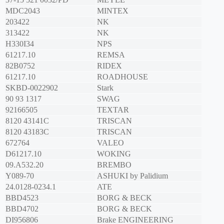
MDC2043
MINTEX
203422
NK
313422
NK
H330I34
NPS
61217.10
REMSA
82B0752
RIDEX
61217.10
ROADHOUSE
SKBD-0022902
Stark
90 93 1317
SWAG
92166505
TEXTAR
8120 43141C
TRISCAN
8120 43183C
TRISCAN
672764
VALEO
D61217.10
WOKING
09.A532.20
BREMBO
Y089-70
ASHUKI by Palidium
24.0128-0234.1
ATE
BBD4523
BORG & BECK
BBD4702
BORG & BECK
DI956806
Brake ENGINEERING