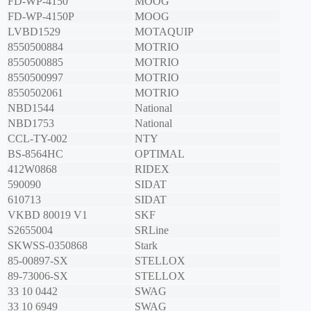
FD-WP-4150
MOOG
FD-WP-4150P
MOOG
LVBD1529
MOTAQUIP
8550500884
MOTRIO
8550500885
MOTRIO
8550500997
MOTRIO
8550502061
MOTRIO
NBD1544
National
NBD1753
National
CCL-TY-002
NTY
BS-8564HC
OPTIMAL
412W0868
RIDEX
590090
SIDAT
610713
SIDAT
VKBD 80019 V1
SKF
S2655004
SRLine
SKWSS-0350868
Stark
85-00897-SX
STELLOX
89-73006-SX
STELLOX
33 10 0442
SWAG
33 10 6949
SWAG