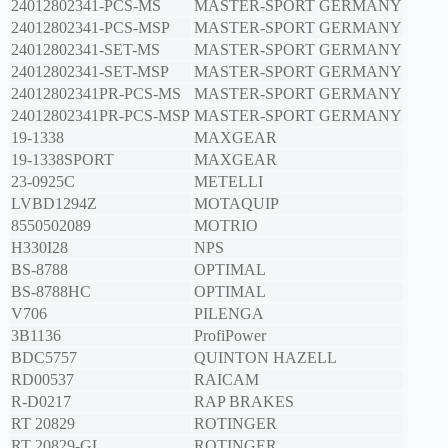
24012802341-PCS-MS
MASTER-SPORT GERMANY
24012802341-PCS-MSP
MASTER-SPORT GERMANY
24012802341-SET-MS
MASTER-SPORT GERMANY
24012802341-SET-MSP
MASTER-SPORT GERMANY
24012802341PR-PCS-MS
MASTER-SPORT GERMANY
24012802341PR-PCS-MSP
MASTER-SPORT GERMANY
19-1338
MAXGEAR
19-1338SPORT
MAXGEAR
23-0925C
METELLI
LVBD1294Z
MOTAQUIP
8550502089
MOTRIO
H330I28
NPS
BS-8788
OPTIMAL
BS-8788HC
OPTIMAL
V706
PILENGA
3B1136
ProfiPower
BDC5757
QUINTON HAZELL
RD00537
RAICAM
R-D0217
RAP BRAKES
RT 20829
ROTINGER
RT 20829-GL
ROTINGER