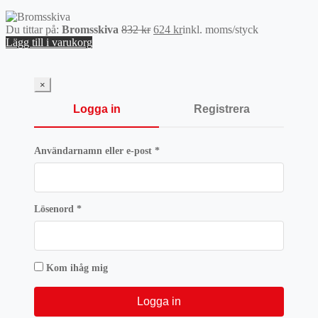
Det
Det
Du tittar på:
Bromsskiva
832
kr
624
kr
inkl. moms
/styck
ursprungliga
nuvarande
Lägg till i varukorg
priset
priset
var:
är:
832 kr.
624 kr.
×
Logga in
Registrera
Obligatoriskt
Användarnamn eller e-post
*
Obligatoriskt
Lösenord
*
Kom ihåg mig
Logga in