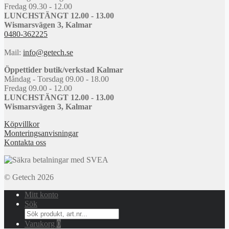
Fredag 09.30 - 12.00
LUNCHSTÄNGT 12.00 - 13.00
Wismarsvägen 3, Kalmar
0480-362225
Mail:
info@getech.se
Öppettider butik/verkstad Kalmar
Måndag - Torsdag 09.00 - 18.00
Fredag 09.00 - 12.00
LUNCHSTÄNGT 12.00 - 13.00
Wismarsvägen 3, Kalmar
Köpvillkor
Monteringsanvisningar
Kontakta oss
© Getech 2026
Mitt konto
Sök
Search
for:
Varukorg
0