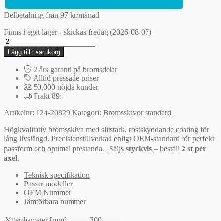
Delbetalning från
97
kr
/månad
Finns i eget lager - skickas fredag (2026-08-07)
Bromsskiva
mängd
Lägg till i varukorg
2 års garanti på bromsdelar
Alltid pressade priser
50.000 nöjda kunder
Frakt 89:-
Artikelnr:
124-20829
Kategori:
Bromsskivor standard
Högkvalitativ bromsskiva med slitstark, rostskyddande coating för
lång livslängd. Precisionstillverkad enligt OEM-standard för perfekt
passform och optimal prestanda. Säljs
styckvis
– beställ
2 st per
axel
.
Teknisk specifikation
Passar modeller
OEM Nummer
Jämförbara nummer
Ytterdiameter [mm]
300