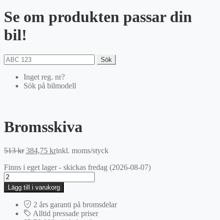
Se om produkten passar din
bil!
Sök
Inget reg. nr?
Sök på bilmodell
Bromsskiva
Det
Det
513
kr
384,75
kr
inkl. moms
/styck
ursprungliga
nuvarande
Finns i eget lager - skickas fredag (2026-08-07)
priset
priset
Bromsskiva
var:
är:
mängd
513 kr.
384,75 kr.
Lägg till i varukorg
2 års garanti på bromsdelar
Alltid pressade priser