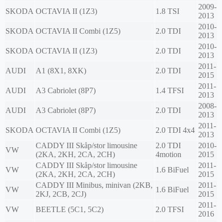
2009-
SKODA
OCTAVIA II (1Z3)
1.8 TSI
2013
2010-
SKODA
OCTAVIA II Combi (1Z5)
2.0 TDI
2013
2010-
SKODA
OCTAVIA II (1Z3)
2.0 TDI
2013
2011-
AUDI
A1 (8X1, 8XK)
2.0 TDI
2015
2011-
AUDI
A3 Cabriolet (8P7)
1.4 TFSI
2013
2008-
AUDI
A3 Cabriolet (8P7)
2.0 TDI
2013
2011-
SKODA
OCTAVIA II Combi (1Z5)
2.0 TDI 4x4
2013
CADDY III Skåp/stor limousine
2.0 TDI
2010-
VW
(2KA, 2KH, 2CA, 2CH)
4motion
2015
CADDY III Skåp/stor limousine
2011-
VW
1.6 BiFuel
(2KA, 2KH, 2CA, 2CH)
2015
CADDY III Minibus, minivan (2KB,
2011-
VW
1.6 BiFuel
2KJ, 2CB, 2CJ)
2015
2011-
VW
BEETLE (5C1, 5C2)
2.0 TFSI
2016