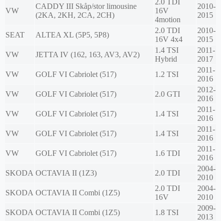
2.0 TDI
CADDY III Skåp/stor limousine
2010-
VW
16V
(2KA, 2KH, 2CA, 2CH)
2015
4motion
2.0 TDI
2010-
SEAT
ALTEA XL (5P5, 5P8)
16V 4x4
2015
1.4 TSI
2011-
VW
JETTA IV (162, 163, AV3, AV2)
Hybrid
2017
2011-
VW
GOLF VI Cabriolet (517)
1.2 TSI
2016
2012-
VW
GOLF VI Cabriolet (517)
2.0 GTI
2016
2011-
VW
GOLF VI Cabriolet (517)
1.4 TSI
2016
2011-
VW
GOLF VI Cabriolet (517)
1.4 TSI
2016
2011-
VW
GOLF VI Cabriolet (517)
1.6 TDI
2016
2004-
SKODA
OCTAVIA II (1Z3)
2.0 TDI
2010
2.0 TDI
2004-
SKODA
OCTAVIA II Combi (1Z5)
16V
2010
2009-
SKODA
OCTAVIA II Combi (1Z5)
1.8 TSI
2013