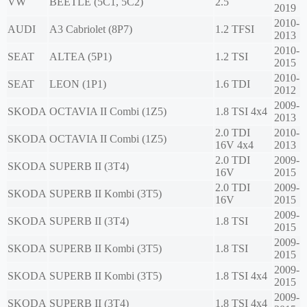
VW
BEETLE (5C1, 5C2)
2.5
2019
2010-
AUDI
A3 Cabriolet (8P7)
1.2 TFSI
2013
2010-
SEAT
ALTEA (5P1)
1.2 TSI
2015
2010-
SEAT
LEON (1P1)
1.6 TDI
2012
2009-
SKODA
OCTAVIA II Combi (1Z5)
1.8 TSI 4x4
2013
2.0 TDI
2010-
SKODA
OCTAVIA II Combi (1Z5)
16V 4x4
2013
2.0 TDI
2009-
SKODA
SUPERB II (3T4)
16V
2015
2.0 TDI
2009-
SKODA
SUPERB II Kombi (3T5)
16V
2015
2009-
SKODA
SUPERB II (3T4)
1.8 TSI
2015
2009-
SKODA
SUPERB II Kombi (3T5)
1.8 TSI
2015
2009-
SKODA
SUPERB II Kombi (3T5)
1.8 TSI 4x4
2015
2009-
SKODA
SUPERB II (3T4)
1.8 TSI 4x4