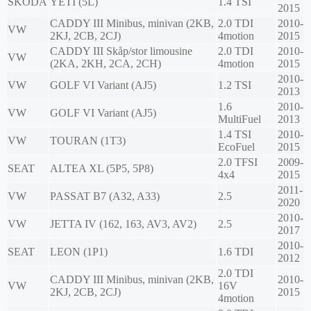
SKODA
YETI (5L)
1.4 TSI
2015
CADDY III Minibus, minivan (2KB,
2.0 TDI
2010-
VW
2KJ, 2CB, 2CJ)
4motion
2015
CADDY III Skåp/stor limousine
2.0 TDI
2010-
VW
(2KA, 2KH, 2CA, 2CH)
4motion
2015
2010-
VW
GOLF VI Variant (AJ5)
1.2 TSI
2013
1.6
2010-
VW
GOLF VI Variant (AJ5)
MultiFuel
2013
1.4 TSI
2010-
VW
TOURAN (1T3)
EcoFuel
2015
2.0 TFSI
2009-
SEAT
ALTEA XL (5P5, 5P8)
4x4
2015
2011-
VW
PASSAT B7 (A32, A33)
2.5
2020
2010-
VW
JETTA IV (162, 163, AV3, AV2)
2.5
2017
2010-
SEAT
LEON (1P1)
1.6 TDI
2012
2.0 TDI
CADDY III Minibus, minivan (2KB,
2010-
VW
16V
2KJ, 2CB, 2CJ)
2015
4motion