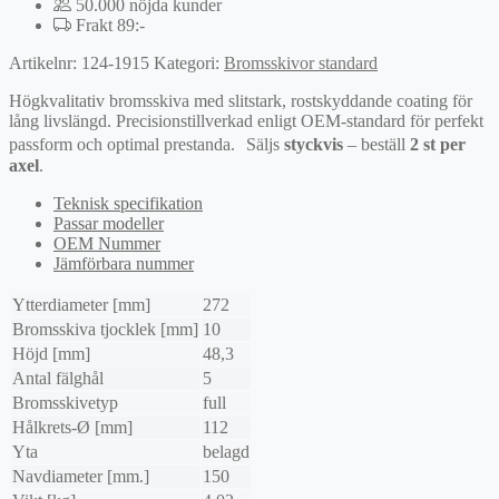
50.000 nöjda kunder
Frakt 89:-
Artikelnr:
124-1915
Kategori:
Bromsskivor standard
Högkvalitativ bromsskiva med slitstark, rostskyddande coating för
lång livslängd. Precisionstillverkad enligt OEM-standard för perfekt
passform och optimal prestanda. Säljs
styckvis
– beställ
2 st per
axel
.
Teknisk specifikation
Passar modeller
OEM Nummer
Jämförbara nummer
Ytterdiameter [mm]
272
Bromsskiva tjocklek [mm]
10
Höjd [mm]
48,3
Antal fälghål
5
Bromsskivetyp
full
Hålkrets-Ø [mm]
112
Yta
belagd
Navdiameter [mm.]
150