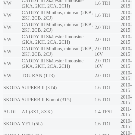
CADDY III Skåp/stor limousine
2010-
VW
1.6 TDI
(2KA, 2KH, 2CA, 2CH)
2015
CADDY III Minibus, minivan (2KB,
2010-
VW
1.6 TDI
2KJ, 2CB, 2CJ)
2015
CADDY III Minibus, minivan (2KB,
2010-
VW
2.0 TDI
2KJ, 2CB, 2CJ)
2015
CADDY III Skåp/stor limousine
2010-
VW
2.0 TDI
(2KA, 2KH, 2CA, 2CH)
2015
CADDY III Minibus, minivan (2KB,
2.0 TDI
2010-
VW
2KJ, 2CB, 2CJ)
16V
2015
CADDY III Skåp/stor limousine
2.0 TDI
2010-
VW
(2KA, 2KH, 2CA, 2CH)
16V
2015
2010-
VW
TOURAN (1T3)
2.0 TDI
2015
2010-
SKODA
SUPERB II (3T4)
1.6 TDI
2015
2010-
SKODA
SUPERB II Kombi (3T5)
1.6 TDI
2015
2011-
AUDI
A1 (8X1, 8XK)
1.4 TFSI
2015
2010-
SKODA
YETI (5L)
1.6 TDI
2015
2010-