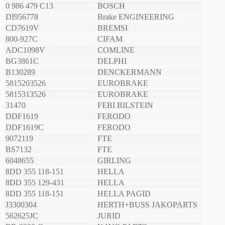
0 986 479 C13
BOSCH
DI956778
Brake ENGINEERING
CD7619V
BREMSI
800-927C
CIFAM
ADC1098V
COMLINE
BG3861C
DELPHI
B130289
DENCKERMANN
5815203526
EUROBRAKE
5815313526
EUROBRAKE
31470
FEBI BILSTEIN
DDF1619
FERODO
DDF1619C
FERODO
9072119
FTE
BS7132
FTE
6048655
GIRLING
8DD 355 118-151
HELLA
8DD 355 129-431
HELLA
8DD 355 118-151
HELLA PAGID
J3300304
HERTH+BUSS JAKOPARTS
562625JC
JURID