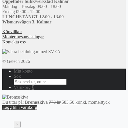
Öppettider butik/verkstad Kalmar
Måndag - Torsdag 09.00 - 18.00
Fredag 09.00 - 12.00
LUNCHSTÄNGT 12.00 - 13.00
Wismarsvägen 3, Kalmar
Köpvillkor
Monteringsanvisningar
Kontakta oss
© Getech 2026
Mitt konto
Sök
Search
for:
Varukorg
0
Det
Det
Du tittar på:
Bromsskiva
778
kr
583,50
kr
inkl. moms
/styck
ursprungliga
nuvarande
Lägg till i varukorg
priset
priset
var:
är:
778 kr.
583,50 kr.
×