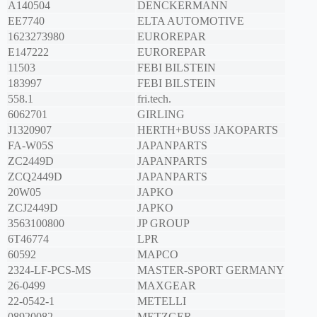
A140504
DENCKERMANN
EE7740
ELTA AUTOMOTIVE
1623273980
EUROREPAR
E147222
EUROREPAR
11503
FEBI BILSTEIN
183997
FEBI BILSTEIN
558.1
fri.tech.
6062701
GIRLING
J1320907
HERTH+BUSS JAKOPARTS
FA-W05S
JAPANPARTS
ZC2449D
JAPANPARTS
ZCQ2449D
JAPANPARTS
20W05
JAPKO
ZCJ2449D
JAPKO
3563100800
JP GROUP
6T46774
LPR
60592
MAPCO
2324-LF-PCS-MS
MASTER-SPORT GERMANY
26-0499
MAXGEAR
22-0542-1
METELLI
08920082
METZGER