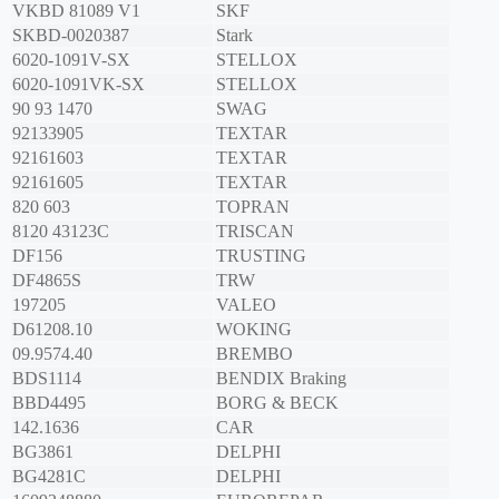
VKBD 81089 V1
SKF
SKBD-0020387
Stark
6020-1091V-SX
STELLOX
6020-1091VK-SX
STELLOX
90 93 1470
SWAG
92133905
TEXTAR
92161603
TEXTAR
92161605
TEXTAR
820 603
TOPRAN
8120 43123C
TRISCAN
DF156
TRUSTING
DF4865S
TRW
197205
VALEO
D61208.10
WOKING
09.9574.40
BREMBO
BDS1114
BENDIX Braking
BBD4495
BORG & BECK
142.1636
CAR
BG3861
DELPHI
BG4281C
DELPHI