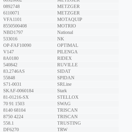
0892748
METZGER
6110071
METZGER
VFA1101
MOTAQUIP
8550500408
MOTRIO
NBD1797
National
533016
NK
OP-FAF10090
OPTIMAL
V147
PILENGA
8A0180
RIDEX
540842
RUVILLE
83.2746AS
SIDAT
55848
SPIDAN
S71-0031
SRLine
SKAF-0060184
Stark
81-01216-SX
STELLOX
70 91 1503
SWAG
8140 68104
TRISCAN
8750 4224
TRISCAN
558.1
TRUSTING
DF6270
TRW