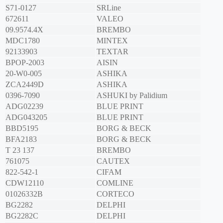
S71-0127
SRLine
672611
VALEO
09.9574.4X
BREMBO
MDC1780
MINTEX
92133903
TEXTAR
BPOP-2003
AISIN
20-W0-005
ASHIKA
ZCA2449D
ASHIKA
0396-7090
ASHUKI by Palidium
ADG02239
BLUE PRINT
ADG043205
BLUE PRINT
BBD5195
BORG & BECK
BFA2183
BORG & BECK
T 23 137
BREMBO
761075
CAUTEX
822-542-1
CIFAM
CDW12110
COMLINE
01026332B
CORTECO
BG2282
DELPHI
BG2282C
DELPHI