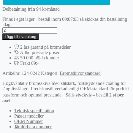
Delbetalning från
94
kr
/månad
Finns i eget lager - beställ inom
00:07:03
så skickas din beställning
idag
Bromsskiva
mängd
Lägg till i varukorg
2 års garanti på bromsdelar
Alltid pressade priser
50.000 nöjda kunder
Frakt 89:-
Artikelnr:
124-0242
Kategori:
Bromsskivor standard
Högkvalitativ bromsskiva med slitstark, rostskyddande coating för
lång livslängd. Precisionstillverkad enligt OEM-standard för perfekt
passform och optimal prestanda. Säljs
styckvis
– beställ
2 st per
axel
.
Teknisk specifikation
Passar modeller
OEM Nummer
Jämförbara nummer