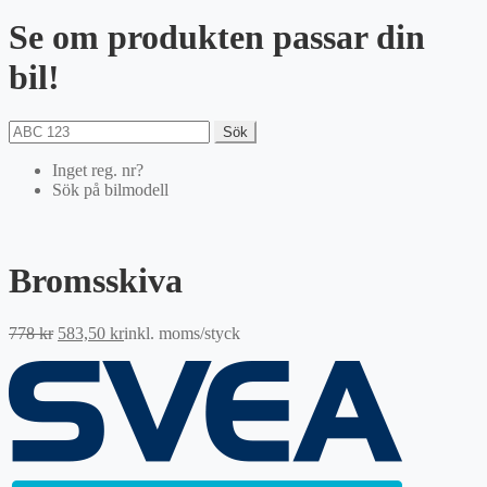
Se om produkten passar din
bil!
Sök
Inget reg. nr?
Sök på bilmodell
Bromsskiva
Det
Det
778
kr
583,50
kr
inkl. moms
/styck
ursprungliga
nuvarande
priset
priset
var:
är:
778 kr.
583,50 kr.