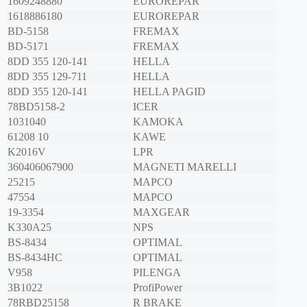
1609248880
EUROREPAR
1618886180
EUROREPAR
BD-5158
FREMAX
BD-5171
FREMAX
8DD 355 120-141
HELLA
8DD 355 129-711
HELLA
8DD 355 120-141
HELLA PAGID
78BD5158-2
ICER
1031040
KAMOKA
61208 10
KAWE
K2016V
LPR
360406067900
MAGNETI MARELLI
25215
MAPCO
47554
MAPCO
19-3354
MAXGEAR
K330A25
NPS
BS-8434
OPTIMAL
BS-8434HC
OPTIMAL
V958
PILENGA
3B1022
ProfiPower
78RBD25158
R BRAKE