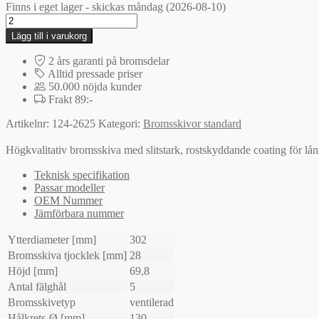
Finns i eget lager - skickas måndag (2026-08-10)
Bromsskiva
mängd
Lägg till i varukorg
2 års garanti på bromsdelar
Alltid pressade priser
50.000 nöjda kunder
Frakt 89:-
Artikelnr:
124-2625
Kategori:
Bromsskivor standard
Högkvalitativ bromsskiva med slitstark, rostskyddande coating för lå
Teknisk specifikation
Passar modeller
OEM Nummer
Jämförbara nummer
Ytterdiameter [mm]
302
Bromsskiva tjocklek [mm]
28
Höjd [mm]
69,8
Antal fälghål
5
Bromsskivetyp
ventilerad
Hålkrets-Ø [mm]
130