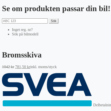
Se om produkten passar din bil!
Sök
Inget reg. nr?
Sök på bilmodell
Bromsskiva
Det
Det
1042
kr
781,50
kr
inkl. moms
/styck
ursprungliga
nuvarande
priset
priset
var:
är:
1042 kr.
781,50 kr.
Delbetalni