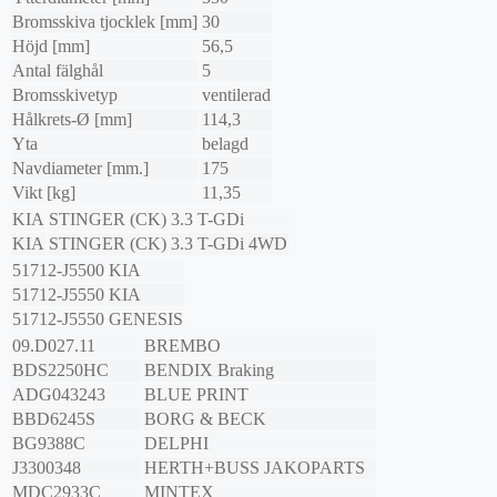
Bromsskiva tjocklek [mm]
30
Höjd [mm]
56,5
Antal fälghål
5
Bromsskivetyp
ventilerad
Hålkrets-Ø [mm]
114,3
Yta
belagd
Navdiameter [mm.]
175
Vikt [kg]
11,35
KIA
STINGER (CK)
3.3 T-GDi
KIA
STINGER (CK)
3.3 T-GDi 4WD
51712-J5500
KIA
51712-J5550
KIA
51712-J5550
GENESIS
09.D027.11
BREMBO
BDS2250HC
BENDIX Braking
ADG043243
BLUE PRINT
BBD6245S
BORG & BECK
BG9388C
DELPHI
J3300348
HERTH+BUSS JAKOPARTS
MDC2933C
MINTEX