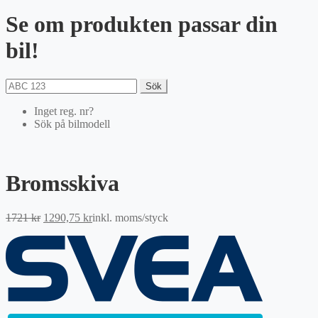
Se om produkten passar din
bil!
Sök
Inget reg. nr?
Sök på bilmodell
Bromsskiva
Det
Det
1721
kr
1290,75
kr
inkl. moms
/styck
ursprungliga
nuvarande
priset
priset
var:
är:
1721 kr.
1290,75 kr.