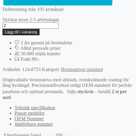
Delbetalning från
105
kr
/månad
Skickas inom 2-5 arbetsdagar.
Bromsskiva
mängd
Lägg till i varukorg
2 års garanti på bromsdelar
Alltid pressade priser
50.000 nöjda kunder
Frakt 89:-
Artikelnr:
124-8753
Kategori:
Bromsskivor standard
Högkvalitativ bromsskiva med slitstark, rostskyddande coating för
lång livslängd. Precisionstillverkad enligt OEM-standard för perfekt
passform och optimal prestanda. Säljs
styckvis
– beställ
2 st per
axel
.
Teknisk specifikation
Passar modeller
OEM Nummer
Jämförbara nummer
Ytterdiameter [mm]
350