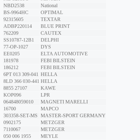
NBD2538
National
BS-9964HC
OPTIMAL
92315605
TEXTAR
ADBP220114
BLUE PRINT
762209
CAUTEX
SS10787-12B1
DELPHI
77-OP-1027
DYS
EE0205
ELTA AUTOMOTIVE
181978
FEBI BILSTEIN
186212
FEBI BILSTEIN
6PT 013 309-041
HELLA
8LD 366 030-441
HELLA
8855 27107
KAWE
KOP096
LPR
064848059010
MAGNETI MARELLI
16700
MAPCO
303358-SET-MS
MASTER-SPORT GERMANY
0902175
METZGER
7110067
METZGER
050 006 1955
MEYLE