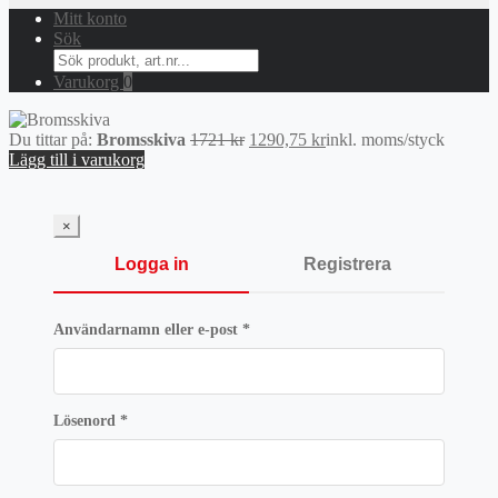
Mitt konto
Sök
Search
for:
Varukorg
0
Det
Det
Du tittar på:
Bromsskiva
1721
kr
1290,75
kr
inkl. moms
/styck
ursprungliga
nuvarande
Lägg till i varukorg
priset
priset
var:
är:
1721 kr.
1290,75 kr.
×
Logga in
Registrera
Obligatoriskt
Användarnamn eller e-post
*
Obligatoriskt
Lösenord
*