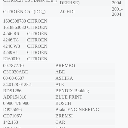
CITROËN
C5 I Break (DE_)
DERHSE)
2004
2001-
CITROËN
C5 I (DC_)
2.0 HDi
2004
1606308780
CITROËN
1618863080
CITROËN
4246.R6
CITROËN
4246.T8
CITROËN
4246.W3
CITROËN
4249H1
CITROËN
E169010
CITROËN
09.7877.10
BREMBO
C3C020ABE
ABE
60-00-0607
ASHIKA
24.0128-0128.1
ATE
BDS1286
BENDIX Braking
ADP154310
BLUE PRINT
0 986 478 980
BOSCH
DI955656
Brake ENGINEERING
CD7106V
BREMSI
142.153
CAR