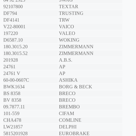
92107800
TEXTAR
DF794
TRUSTING
DF4141
TRW
V22-80001
VAICO
197220
VALEO
D6587.10
WOKING
180.3015.20
ZIMMERMANN
180.3015.52
ZIMMERMANN
201928
A.B.S.
24761
AP
24761 V
AP
60-00-0607C
ASHIKA
BWK1634
BORG & BECK
BS 8358
BRECO
BV 8358
BRECO
09.7877.11
BREMBO
101-559
CIFAM
CHA478
COMLINE
LW21857
DELPHI
5815201928
EUROBRAKE