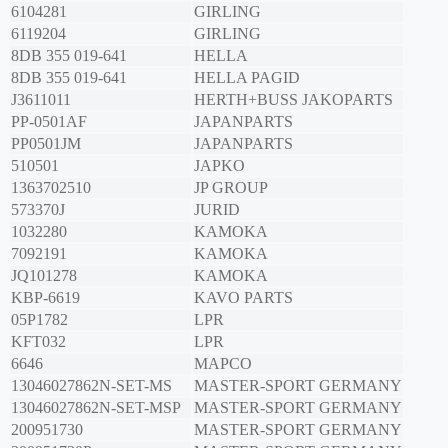
6104281
GIRLING
6119204
GIRLING
8DB 355 019-641
HELLA
8DB 355 019-641
HELLA PAGID
J3611011
HERTH+BUSS JAKOPARTS
PP-0501AF
JAPANPARTS
PP0501JM
JAPANPARTS
510501
JAPKO
1363702510
JP GROUP
573370J
JURID
1032280
KAMOKA
7092191
KAMOKA
JQ101278
KAMOKA
KBP-6619
KAVO PARTS
05P1782
LPR
KFT032
LPR
6646
MAPCO
13046027862N-SET-MS
MASTER-SPORT GERMANY
13046027862N-SET-MSP
MASTER-SPORT GERMANY
200951730
MASTER-SPORT GERMANY