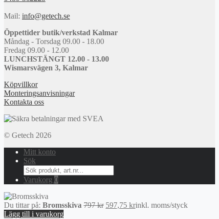
Mail:
info@getech.se
Öppettider butik/verkstad Kalmar
Måndag - Torsdag 09.00 - 18.00
Fredag 09.00 - 12.00
LUNCHSTÄNGT 12.00 - 13.00
Wismarsvägen 3, Kalmar
Köpvillkor
Monteringsanvisningar
Kontakta oss
© Getech 2026
Mitt konto
Sök
Search
for:
Varukorg
0
Det
Det
Du tittar på:
Bromsskiva
797
kr
597,75
kr
inkl. moms
/styck
ursprungliga
nuvarande
Lägg till i varukorg