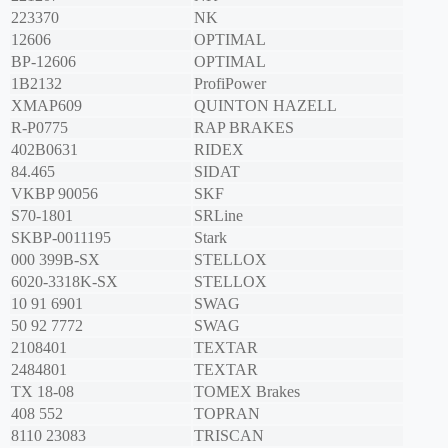
223370
NK
12606
OPTIMAL
BP-12606
OPTIMAL
1B2132
ProfiPower
XMAP609
QUINTON HAZELL
R-P0775
RAP BRAKES
402B0631
RIDEX
84.465
SIDAT
VKBP 90056
SKF
S70-1801
SRLine
SKBP-0011195
Stark
000 399B-SX
STELLOX
6020-3318K-SX
STELLOX
10 91 6901
SWAG
50 92 7772
SWAG
2108401
TEXTAR
2484801
TEXTAR
TX 18-08
TOMEX Brakes
408 552
TOPRAN
8110 23083
TRISCAN