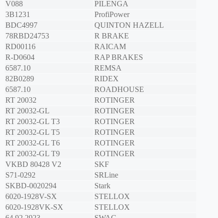
V088
PILENGA
3B1231
ProfiPower
BDC4997
QUINTON HAZELL
78RBD24753
R BRAKE
RD00116
RAICAM
R-D0604
RAP BRAKES
6587.10
REMSA
82B0289
RIDEX
6587.10
ROADHOUSE
RT 20032
ROTINGER
RT 20032-GL
ROTINGER
RT 20032-GL T3
ROTINGER
RT 20032-GL T5
ROTINGER
RT 20032-GL T6
ROTINGER
RT 20032-GL T9
ROTINGER
VKBD 80428 V2
SKF
S71-0292
SRLine
SKBD-0020294
Stark
6020-1928V-SX
STELLOX
6020-1928VK-SX
STELLOX
64 92 2923
SWAG