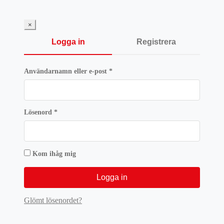
priset
priset
var:
är:
797 kr.
597,75 kr.
×
Logga in
Registrera
Obligatoriskt
Användarnamn eller e-post
*
Obligatoriskt
Lösenord
*
Kom ihåg mig
Logga in
Glömt lösenordet?