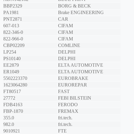
BBP2329
BORG & BECK
PA1981
Brake ENGINEERING
PNT2871
CAR
607-013
CIFAM
822-346-0
CIFAM
822-966-0
CIFAM
CBP02209
COMLINE
LP254
DELPHI
PS10140
DELPHI
EE2879
ELTA AUTOMOTIVE
ER1049
ELTA AUTOMOTIVE
5502223370
EUROBRAKE
1623064280
EUROREPAR
FT80517
FAST
27772
FEBI BILSTEIN
FDB4163
FERODO
FBP-1870
FREMAX
355.0
fri.tech.
982.0
fri.tech.
9010921
FTE