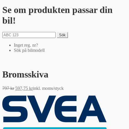
Se om produkten passar din
bil!
Sök
Inget reg. nr?
Sök på bilmodell
Bromsskiva
Det
Det
797
kr
597,75
kr
inkl. moms
/styck
ursprungliga
nuvarande
priset
priset
var:
är:
797 kr.
597,75 kr.