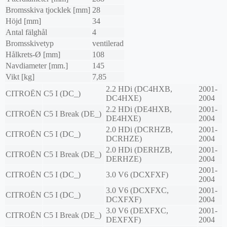
Bromsskiva tjocklek [mm]
28
Höjd [mm]
34
Antal fälghål
4
Bromsskivetyp
ventilerad
Hålkrets-Ø [mm]
108
Navdiameter [mm.]
145
Vikt [kg]
7,85
2.2 HDi (DC4HXB,
2001-
CITROËN
C5 I (DC_)
DC4HXE)
2004
2.2 HDi (DE4HXB,
2001-
CITROËN
C5 I Break (DE_)
DE4HXE)
2004
2.0 HDi (DCRHZB,
2001-
CITROËN
C5 I (DC_)
DCRHZE)
2004
2.0 HDi (DERHZB,
2001-
CITROËN
C5 I Break (DE_)
DERHZE)
2004
2001-
CITROËN
C5 I (DC_)
3.0 V6 (DCXFXF)
2004
3.0 V6 (DCXFXC,
2001-
CITROËN
C5 I (DC_)
DCXFXF)
2004
3.0 V6 (DEXFXC,
2001-
CITROËN
C5 I Break (DE_)
DEXFXF)
2004