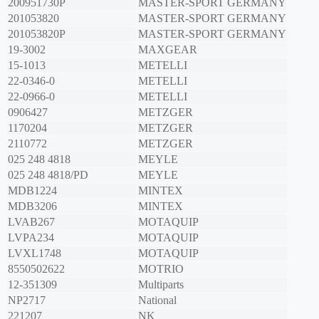
200951730P
MASTER-SPORT GERMANY
201053820
MASTER-SPORT GERMANY
201053820P
MASTER-SPORT GERMANY
19-3002
MAXGEAR
15-1013
METELLI
22-0346-0
METELLI
22-0966-0
METELLI
0906427
METZGER
1170204
METZGER
2110772
METZGER
025 248 4818
MEYLE
025 248 4818/PD
MEYLE
MDB1224
MINTEX
MDB3206
MINTEX
LVAB267
MOTAQUIP
LVPA234
MOTAQUIP
LVXL1748
MOTAQUIP
8550502622
MOTRIO
12-351309
Multiparts
NP2717
National
221207
NK