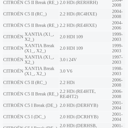
CITROËN
C5 II Break (RE_)
2.0 HDi (RERHRH)
2008
2004-
CITROËN
C5 II (RC_)
2.2 HDi (RC4HXE)
2008
2004-
CITROËN
C5 II Break (RE_)
2.2 HDi (RE4HXE)
2006
XANTIA (X1_,
1999-
CITROËN
2.0 HDI 109
X2_)
2003
XANTIA Break
1999-
CITROËN
2.0 HDI 109
(X1_, X2_)
2003
XANTIA (X1_,
1997-
CITROËN
3.0 i 24V
X2_)
2003
XANTIA Break
1998-
CITROËN
3.0 V6
(X1_, X2_)
2003
2006-
CITROËN
C5 II (RC_)
2.2 HDi
2008
2.2 HDi (RE4HTE,
2006-
CITROËN
C5 II Break (RE_)
RE4HT2)
2008
2001-
CITROËN
C5 I Break (DE_)
2.0 HDi (DERHYB)
2004
2001-
CITROËN
C5 I (DC_)
2.0 HDi (DCRHYB)
2004
2.0 HDi (DERHSB,
2001-