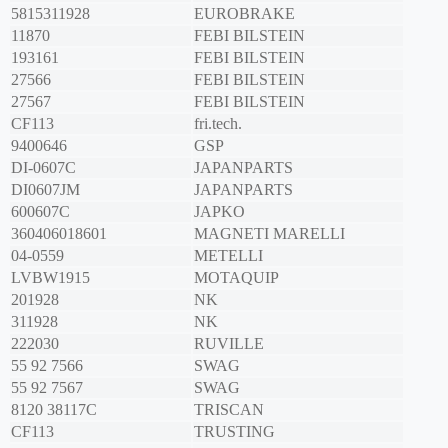
5815311928
EUROBRAKE
11870
FEBI BILSTEIN
193161
FEBI BILSTEIN
27566
FEBI BILSTEIN
27567
FEBI BILSTEIN
CF113
fri.tech.
9400646
GSP
DI-0607C
JAPANPARTS
DI0607JM
JAPANPARTS
600607C
JAPKO
360406018601
MAGNETI MARELLI
04-0559
METELLI
LVBW1915
MOTAQUIP
201928
NK
311928
NK
222030
RUVILLE
55 92 7566
SWAG
55 92 7567
SWAG
8120 38117C
TRISCAN
CF113
TRUSTING