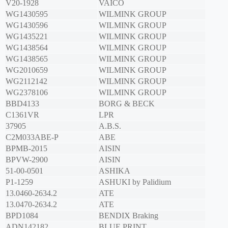
V20-1928
VAICO
WG1430595
WILMINK GROUP
WG1430596
WILMINK GROUP
WG1435221
WILMINK GROUP
WG1438564
WILMINK GROUP
WG1438565
WILMINK GROUP
WG2010659
WILMINK GROUP
WG2112142
WILMINK GROUP
WG2378106
WILMINK GROUP
BBD4133
BORG & BECK
C1361VR
LPR
37905
A.B.S.
C2M033ABE-P
ABE
BPMB-2015
AISIN
BPVW-2900
AISIN
51-00-0501
ASHIKA
P1-1259
ASHUKI by Palidium
13.0460-2634.2
ATE
13.0470-2634.2
ATE
BPD1084
BENDIX Braking
ADN142182
BLUE PRINT