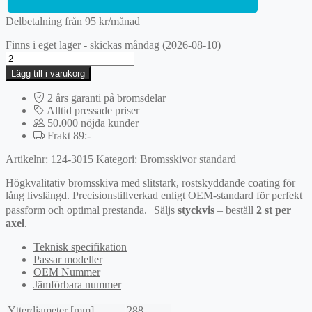
Delbetalning från
95
kr
/månad
Finns i eget lager - skickas måndag (2026-08-10)
Bromsskiva
mängd
Lägg till i varukorg
2 års garanti på bromsdelar
Alltid pressade priser
50.000 nöjda kunder
Frakt 89:-
Artikelnr:
124-3015
Kategori:
Bromsskivor standard
Högkvalitativ bromsskiva med slitstark, rostskyddande coating för
lång livslängd. Precisionstillverkad enligt OEM-standard för perfekt
passform och optimal prestanda. Säljs
styckvis
– beställ
2 st per
axel
.
Teknisk specifikation
Passar modeller
OEM Nummer
Jämförbara nummer
Ytterdiameter [mm]
288