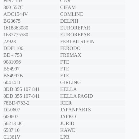
HPD 153
CAR
800-557C
CIFAM
ADC1544V
COMLINE
BG3675
DELPHI
1618863080
EUROREPAR
1687775580
EUROREPAR
22923
FEBI BILSTEIN
DDF1106
FERODO
BD-4753
FREMAX
9081096
FTE
BS4997
FTE
BS4997B
FTE
6041411
GIRLING
8DD 355 107-841
HELLA
8DD 355 107-841
HELLA PAGID
78BD4753-2
ICER
DI-0607
JAPANPARTS
600607
JAPKO
562131JC
JURID
6587 10
KAWE
C1361V
LPR