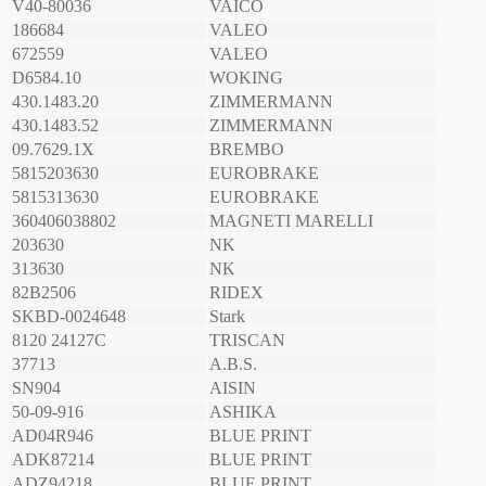
V40-80036
VAICO
186684
VALEO
672559
VALEO
D6584.10
WOKING
430.1483.20
ZIMMERMANN
430.1483.52
ZIMMERMANN
09.7629.1X
BREMBO
5815203630
EUROBRAKE
5815313630
EUROBRAKE
360406038802
MAGNETI MARELLI
203630
NK
313630
NK
82B2506
RIDEX
SKBD-0024648
Stark
8120 24127C
TRISCAN
37713
A.B.S.
SN904
AISIN
50-09-916
ASHIKA
AD04R946
BLUE PRINT
ADK87214
BLUE PRINT
ADZ94218
BLUE PRINT