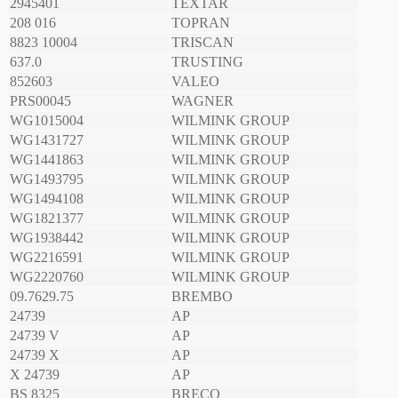
2945401
TEXTAR
208 016
TOPRAN
8823 10004
TRISCAN
637.0
TRUSTING
852603
VALEO
PRS00045
WAGNER
WG1015004
WILMINK GROUP
WG1431727
WILMINK GROUP
WG1441863
WILMINK GROUP
WG1493795
WILMINK GROUP
WG1494108
WILMINK GROUP
WG1821377
WILMINK GROUP
WG1938442
WILMINK GROUP
WG2216591
WILMINK GROUP
WG2220760
WILMINK GROUP
09.7629.75
BREMBO
24739
AP
24739 V
AP
24739 X
AP
X 24739
AP
BS 8325
BRECO