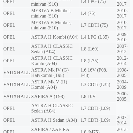
OPEL
1.4 LPG (75)
minivan (S10)
2017
MERIVA B Minibus,
2010-
OPEL
1.4 (75)
minivan (S10)
2017
MERIVA B Minibus,
2010-
OPEL
1.7 CDTI (75)
minivan (S10)
2017
2009-
OPEL
ASTRA H Kombi (A04)
1.4 LPG (L35)
2010
ASTRA H CLASSIC
2007-
OPEL
1.8 (L69)
Sedan (A04)
2012
ASTRA H CLASSIC
2012-
OPEL
1.8 (L35)
Kombi (A04)
2014
ASTRA Mk IV (G)
1.6 16V (F08,
1998-
VAUXHALL
Halvkombi (T98)
F48)
2005
ASTRA Mk V (H)
2004-
VAUXHALL
1.3 CDTi (L35)
Kombi (A04)
2009
2000-
VAUXHALL
ZAFIRA A (T98)
1.8 16V
2005
ASTRA H CLASSIC
OPEL
1.7 CDTi (L69)
Sedan (A04)
2007-
OPEL
ASTRA H Sedan (A04)
1.7 CDTi (L69)
2014
ZAFIRA / ZAFIRA
2013-
OPEL
1.8 (M75)