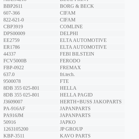
BBP2611
BORG & BECK
607-366
CIFAM
822-621-0
CIFAM
CBP3919
COMLINE
DPS00009
DELPHI
EE2759
ELTA AUTOMOTIVE
ER1786
ELTA AUTOMOTIVE
44337
FEBI BILSTEIN
FCV5000B
FERODO
FBP-0922
FREMAX
637.0
fri.tech.
9500078
FTE
8DB 355 025-801
HELLA
8DB 355 025-801
HELLA PAGID
J3609007
HERTH+BUSS JAKOPARTS
PA-916AF
JAPANPARTS
PA916JM
JAPANPARTS
50916
JAPKO
1263105200
JP GROUP
KBP-3511
KAVO PARTS