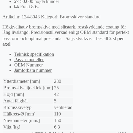
50.000 nöjda kunder
Frakt 89:-
Artikelnr:
124-8043
Kategori:
Bromsskivor standard
Högkvalitativ bromsskiva med slitstark, rostskyddande coating för
lång livslängd. Precisionstillverkad enligt OEM-standard för perfekt
passform och optimal prestanda. Säljs
styckvis
– beställ
2 st per
axel
.
Teknisk specifikation
Passar modeller
OEM Nummer
Jämförbara nummer
Ytterdiameter [mm]
280
Bromsskiva tjocklek [mm]
25
Höjd [mm]
42
Antal fälghål
5
Bromsskivetyp
ventilerad
Hålkrets-Ø [mm]
110
Navdiameter [mm.]
150
Vikt [kg]
6,3