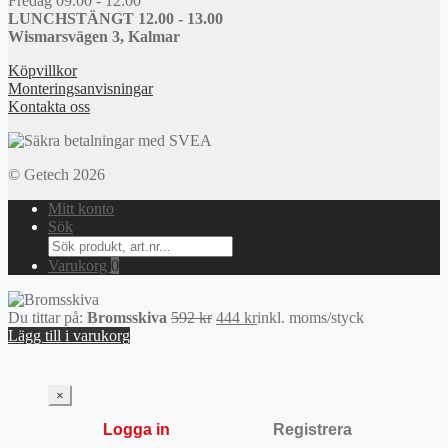
Fredag 09.00 - 12.00
LUNCHSTÄNGT 12.00 - 13.00
Wismarsvägen 3, Kalmar
Köpvillkor
Monteringsanvisningar
Kontakta oss
© Getech 2026
Mitt konto
Sök
Search
for:
Varukorg
0
Det
Det
Du tittar på:
Bromsskiva
592
kr
444
kr
inkl. moms
/styck
ursprungliga
nuvarande
Lägg till i varukorg
priset
priset
var:
är:
592 kr.
444 kr.
×
Logga in
Registrera