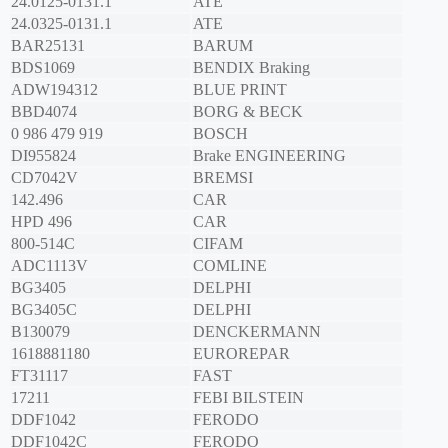
24.0125-0131.1
ATE
24.0325-0131.1
ATE
BAR25131
BARUM
BDS1069
BENDIX Braking
ADW194312
BLUE PRINT
BBD4074
BORG & BECK
0 986 479 919
BOSCH
DI955824
Brake ENGINEERING
CD7042V
BREMSI
142.496
CAR
HPD 496
CAR
800-514C
CIFAM
ADC1113V
COMLINE
BG3405
DELPHI
BG3405C
DELPHI
B130079
DENCKERMANN
1618881180
EUROREPAR
FT31117
FAST
17211
FEBI BILSTEIN
DDF1042
FERODO
DDF1042C
FERODO