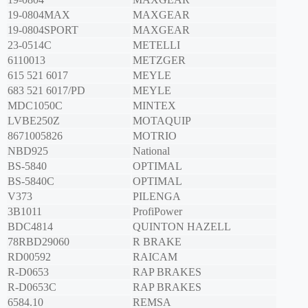
19-0804MAX
MAXGEAR
19-0804SPORT
MAXGEAR
23-0514C
METELLI
6110013
METZGER
615 521 6017
MEYLE
683 521 6017/PD
MEYLE
MDC1050C
MINTEX
LVBE250Z
MOTAQUIP
8671005826
MOTRIO
NBD925
National
BS-5840
OPTIMAL
BS-5840C
OPTIMAL
V373
PILENGA
3B1011
ProfiPower
BDC4814
QUINTON HAZELL
78RBD29060
R BRAKE
RD00592
RAICAM
R-D0653
RAP BRAKES
R-D0653C
RAP BRAKES
6584.10
REMSA