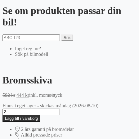
Se om produkten passar din
bil!
Sök
Inget reg. nr?
Sök på bilmodell
Bromsskiva
Det
Det
592
kr
444
kr
inkl. moms
/styck
ursprungliga
nuvarande
Finns i eget lager - skickas måndag (2026-08-10)
priset
priset
Bromsskiva
var:
är:
mängd
592 kr.
444 kr.
Lägg till i varukorg
2 års garanti på bromsdelar
Alltid pressade priser