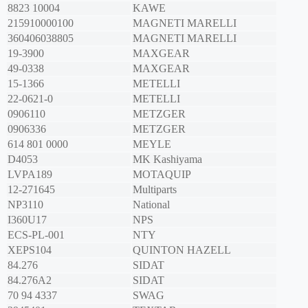
8823 10004
KAWE
215910000100
MAGNETI MARELLI
360406038805
MAGNETI MARELLI
19-3900
MAXGEAR
49-0338
MAXGEAR
15-1366
METELLI
22-0621-0
METELLI
0906110
METZGER
0906336
METZGER
614 801 0000
MEYLE
D4053
MK Kashiyama
LVPA189
MOTAQUIP
12-271645
Multiparts
NP3110
National
I360U17
NPS
ECS-PL-001
NTY
XEPS104
QUINTON HAZELL
84.276
SIDAT
84.276A2
SIDAT
70 94 4337
SWAG