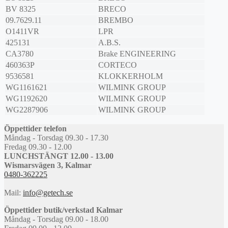
BV 8325
BRECO
09.7629.11
BREMBO
O1411VR
LPR
425131
A.B.S.
CA3780
Brake ENGINEERING
460363P
CORTECO
9536581
KLOKKERHOLM
WG1161621
WILMINK GROUP
WG1192620
WILMINK GROUP
WG2287906
WILMINK GROUP
Öppettider telefon
Måndag - Torsdag 09.30 - 17.30
Fredag 09.30 - 12.00
LUNCHSTÄNGT 12.00 - 13.00
Wismarsvägen 3, Kalmar
0480-362225
Mail:
info@getech.se
Öppettider butik/verkstad Kalmar
Måndag - Torsdag 09.00 - 18.00