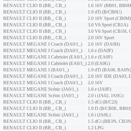
RENAULT
CLIO II (BB_, CB_)
1.6 16V (BB01, BB0
RENAULT
CLIO II (BB_, CB_)
1.9 dTi (B/CB0U)
RENAULT
CLIO II (BB_, CB_)
2.0 16V Sport (CB0M)
RENAULT
CLIO II (BB_, CB_)
3.0 V6 Sport (CB1A)
RENAULT
CLIO II (BB_, CB_)
3.0 V6 Sport (CB1H,
RENAULT
CLIO II (BB_, CB_)
2.0 16V Sport
RENAULT
MEGANE I Coach (DA0/1_)
2.0 16V (DA0H)
RENAULT
MEGANE I Coach (DA0/1_)
1.6 e (DA0F)
RENAULT
MEGANE I Cabriolet (EA0/1_)
1.6 e (EA0F)
RENAULT
MEGANE I Cabriolet (EA0/1_)
2.0 (EA0G)
RENAULT
MEGANE I (BA0/1_)
1.9 dTi (BA08, BA0N
RENAULT
MEGANE I Coach (DA0/1_)
2.0 16V IDE (DA03, 
RENAULT
MEGANE I Coach (DA0/1_)
2.0 16V
RENAULT
MEGANE Scénic (JA0/1_)
1.6 e (JA0F)
RENAULT
MEGANE Scénic (JA0/1_)
2.0 i (JA02, JA0G)
RENAULT
CLIO II (BB_, CB_)
1.5 dCi (B/C2J)
RENAULT
CLIO II (BB_, CB_)
1.9 D (B/CB0E, BB0J
RENAULT
MEGANE Scénic (JA0/1_)
1.6 i (JA0L)
RENAULT
CLIO II (BB_, CB_)
1.5 dCi (BB3N, CB3N
RENAULT
CLIO II (BB_, CB_)
1.2 LPG