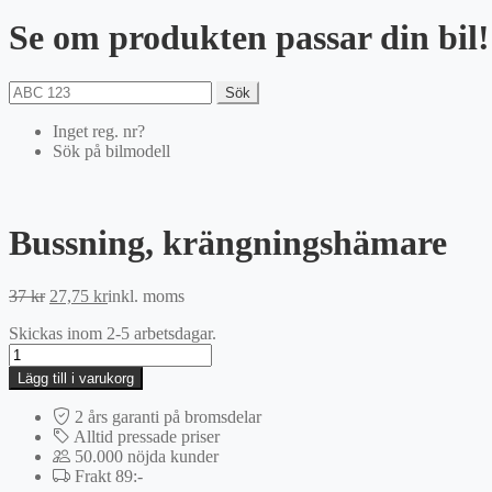
Se om produkten passar din bil!
Sök
Inget reg. nr?
Sök på bilmodell
Bussning, krängningshämare
Det
Det
37
kr
27,75
kr
inkl. moms
ursprungliga
nuvarande
Skickas inom 2-5 arbetsdagar.
priset
priset
Bussning,
var:
är:
krängningshämare
37 kr.
27,75 kr.
Lägg till i varukorg
mängd
2 års garanti på bromsdelar
Alltid pressade priser
50.000 nöjda kunder
Frakt 89:-