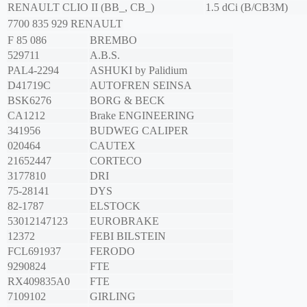
RENAULT
CLIO II (BB_, CB_)
1.5 dCi (B/CB3M)
7700 835 929
RENAULT
F 85 086
BREMBO
529711
A.B.S.
PAL4-2294
ASHUKI by Palidium
D41719C
AUTOFREN SEINSA
BSK6276
BORG & BECK
CA1212
Brake ENGINEERING
341956
BUDWEG CALIPER
020464
CAUTEX
21652447
CORTECO
3177810
DRI
75-28141
DYS
82-1787
ELSTOCK
53012147123
EUROBRAKE
12372
FEBI BILSTEIN
FCL691937
FERODO
9290824
FTE
RX409835A0
FTE
7109102
GIRLING