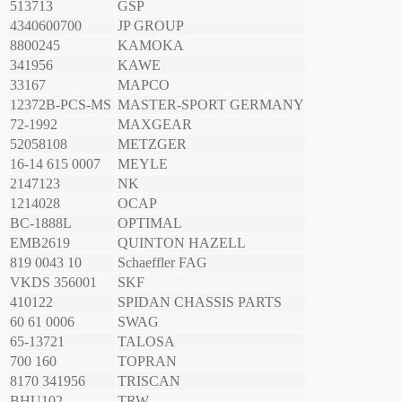
513713
GSP
4340600700
JP GROUP
8800245
KAMOKA
341956
KAWE
33167
MAPCO
12372B-PCS-MS
MASTER-SPORT GERMANY
72-1992
MAXGEAR
52058108
METZGER
16-14 615 0007
MEYLE
2147123
NK
1214028
OCAP
BC-1888L
OPTIMAL
EMB2619
QUINTON HAZELL
819 0043 10
Schaeffler FAG
VKDS 356001
SKF
410122
SPIDAN CHASSIS PARTS
60 61 0006
SWAG
65-13721
TALOSA
700 160
TOPRAN
8170 341956
TRISCAN
BHU102
TRW