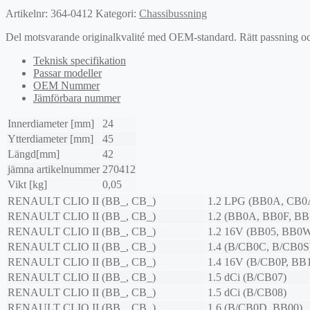
Artikelnr:
364-0412
Kategori:
Chassibussning
Del motsvarande originalkvalité med OEM-standard. Rätt passning och l
Teknisk specifikation
Passar modeller
OEM Nummer
Jämförbara nummer
Innerdiameter [mm]
24
Ytterdiameter [mm]
45
Längd[mm]
42
jämna artikelnummer
270412
Vikt [kg]
0,05
RENAULT
CLIO II (BB_, CB_)
1.2 LPG (BB0A, CB0
RENAULT
CLIO II (BB_, CB_)
1.2 (BB0A, BB0F, BB
RENAULT
CLIO II (BB_, CB_)
1.2 16V (BB05, BB0W
RENAULT
CLIO II (BB_, CB_)
1.4 (B/CB0C, B/CB0S
RENAULT
CLIO II (BB_, CB_)
1.4 16V (B/CB0P, BB
RENAULT
CLIO II (BB_, CB_)
1.5 dCi (B/CB07)
RENAULT
CLIO II (BB_, CB_)
1.5 dCi (B/CB08)
RENAULT
CLIO II (BB_, CB_)
1.6 (B/CB0D, BB00)