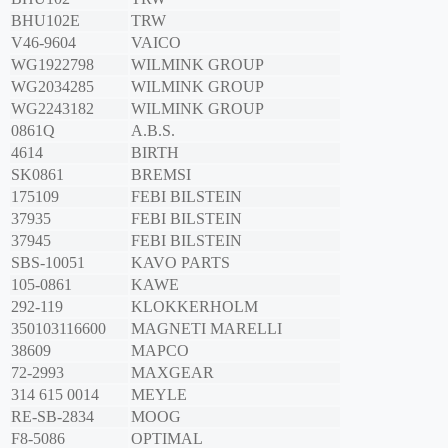
BHU102E
TRW
V46-9604
VAICO
WG1922798
WILMINK GROUP
WG2034285
WILMINK GROUP
WG2243182
WILMINK GROUP
0861Q
A.B.S.
4614
BIRTH
SK0861
BREMSI
175109
FEBI BILSTEIN
37935
FEBI BILSTEIN
37945
FEBI BILSTEIN
SBS-10051
KAVO PARTS
105-0861
KAWE
292-119
KLOKKERHOLM
350103116600
MAGNETI MARELLI
38609
MAPCO
72-2993
MAXGEAR
314 615 0014
MEYLE
RE-SB-2834
MOOG
F8-5086
OPTIMAL