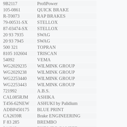
9B2117
ProfiPower
105-0861
QUICK BRAKE
R-T0073
RAP BRAKES
79-00531-SX
STELLOX
87-03474-SX
STELLOX
20 93 7935
SWAG
20 93 7945
SWAG
500 321
TOPRAN
8105 102604
TRISCAN
54092
VEMA
WG2029235
WILMINK GROUP
WG2029238
WILMINK GROUP
WG2253440
WILMINK GROUP
WG2253443
WILMINK GROUP
721992
A.B.S.
CAL085RJM
ASHIKA
T456-62NEW
ASHUKI by Palidium
ADBP450175
BLUE PRINT
CA2659R
Brake ENGINEERING
F 83 285
BREMBO