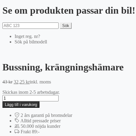
Se om produkten passar din bil!
Sök
Inget reg. nr?
Sök på bilmodell
Bussning, krängningshämare
Det
Det
43
kr
32,25
kr
inkl. moms
ursprungliga
nuvarande
Skickas inom 2-5 arbetsdagar.
priset
priset
Bussning,
var:
är:
krängningshämare
43 kr.
32,25 kr.
Lägg till i varukorg
mängd
2 års garanti på bromsdelar
Alltid pressade priser
50.000 nöjda kunder
Frakt 89:-