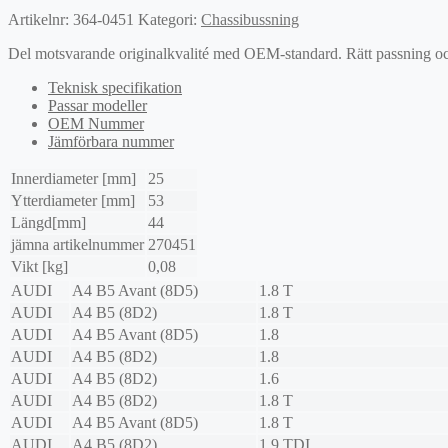
Artikelnr:
364-0451
Kategori:
Chassibussning
Del motsvarande originalkvalité med OEM-standard. Rätt passning och l
Teknisk specifikation
Passar modeller
OEM Nummer
Jämförbara nummer
Innerdiameter [mm]
25
Ytterdiameter [mm]
53
Längd[mm]
44
jämna artikelnummer
270451
Vikt [kg]
0,08
AUDI
A4 B5 Avant (8D5)
1.8 T
AUDI
A4 B5 (8D2)
1.8 T
AUDI
A4 B5 Avant (8D5)
1.8
AUDI
A4 B5 (8D2)
1.8
AUDI
A4 B5 (8D2)
1.6
AUDI
A4 B5 (8D2)
1.8 T
AUDI
A4 B5 Avant (8D5)
1.8 T
AUDI
A4 B5 (8D2)
1.9 TDI