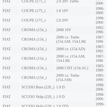
FIAT
COUPE (175_)
2.0 20V Turbo
2000
1996-
FIAT
COUPE (175_)
1.8 16V
2000
1998-
FIAT
COUPE (175_)
2.0 20V
2000
1992-
FIAT
CROMA (154_)
2000 16V
1996
2000 i.e. Turbo
1987-
FIAT
CROMA (154_)
(154.AM, 154.LM)
1996
1987-
FIAT
CROMA (154_)
2000 i.e. (154.AD)
1992
2000 i.e. (154.AM,
1987-
FIAT
CROMA (154_)
154.LM)
1996
1985-
FIAT
CROMA (154_)
2000 CHT (154.AC)
1989
2000 i.e. Turbo
1985-
FIAT
CROMA (154_)
(154.AM)
1990
1998-
FIAT
SCUDO Buss (220_)
1.9 D
2006
1998-
FIAT
SCUDO Skåp (220_)
1.9 D
2006
1999-
FIAT
SCUDO Skåp (220_)
2.0 JTD