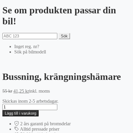
Se om produkten passar din
bil!
Sök
Inget reg. nr?
Sök på bilmodell
Bussning, krängningshämare
Det
Det
55
kr
41,25
kr
inkl. moms
ursprungliga
nuvarande
Skickas inom 2-5 arbetsdagar.
priset
priset
Bussning,
var:
är:
krängningshämare
55 kr.
41,25 kr.
Lägg till i varukorg
mängd
2 års garanti på bromsdelar
Alltid pressade priser