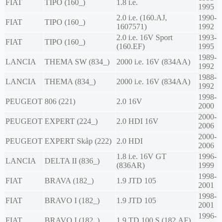
FIAT
TIPO (160_)
1.8 i.e.
1995
2.0 i.e. (160.AJ,
1990-
FIAT
TIPO (160_)
1607571)
1992
2.0 i.e. 16V Sport
1993-
FIAT
TIPO (160_)
(160.EF)
1995
1989-
LANCIA
THEMA SW (834_)
2000 i.e. 16V (834AA)
1992
1988-
LANCIA
THEMA (834_)
2000 i.e. 16V (834AA)
1992
1998-
PEUGEOT
806 (221)
2.0 16V
2000
2000-
PEUGEOT
EXPERT (224_)
2.0 HDI 16V
2006
2000-
PEUGEOT
EXPERT Skåp (222)
2.0 HDI
2006
1.8 i.e. 16V GT
1996-
LANCIA
DELTA II (836_)
(836AR)
1999
1998-
FIAT
BRAVA (182_)
1.9 JTD 105
2001
1998-
FIAT
BRAVO I (182_)
1.9 JTD 105
2001
1996-
FIAT
BRAVO I (182_)
1.9 TD 100 S (182.AF)