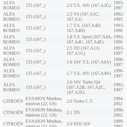
ALFA
1995-
155 (167_)
2.0 T.S. 16V (167.A2G)
ROMEO
1997
ALFA
2.5 V6 (167.A1C,
1992-
155 (167_)
ROMEO
167.A1)
1995
ALFA
1.7 T.S. (167.A4D,
1993-
155 (167_)
ROMEO
167.A4H)
1996
ALFA
1.8 T.S. Sport (167.A4A,
1992-
155 (167_)
ROMEO
167.A4C, 167.A4E)
1996
ALFA
2.5 TD (167.A1A,
1993-
155 (167_)
ROMEO
167.A1G)
1997
ALFA
1996-
155 (167_)
1.6 16V T.S. (167.A6A)
ROMEO
1997
ALFA
1996-
155 (167_)
1.7 T.S. 16V (167.A4N)
ROMEO
1997
2.0 16V Turbo Q4
ALFA
1992-
155 (167_)
(167.A2B, 167.A2C,
ROMEO
1997
167.A2E)
EVASION Minibus,
1994-
CITROËN
2.0 Turbo C.T.
minivan (22, U6)
2002
EVASION Minibus,
1996-
CITROËN
2.1 TD
minivan (22, U6)
2002
EVASION Minibus,
1999-
CITROËN
2.0 HDI 16V
minivan (22, U6)
2002