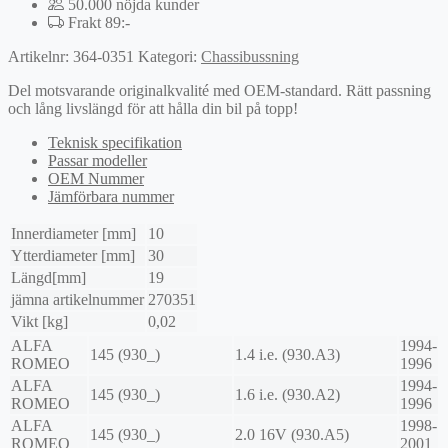
50.000 nöjda kunder
Frakt 89:-
Artikelnr:
364-0351
Kategori:
Chassibussning
Del motsvarande originalkvalité med OEM-standard. Rätt passning
och lång livslängd för att hålla din bil på topp!
Teknisk specifikation
Passar modeller
OEM Nummer
Jämförbara nummer
Innerdiameter [mm]
10
Ytterdiameter [mm]
30
Längd[mm]
19
jämna artikelnummer
270351
Vikt [kg]
0,02
ALFA
1994-
145 (930_)
1.4 i.e. (930.A3)
ROMEO
1996
ALFA
1994-
145 (930_)
1.6 i.e. (930.A2)
ROMEO
1996
ALFA
1998-
145 (930_)
2.0 16V (930.A5)
ROMEO
2001