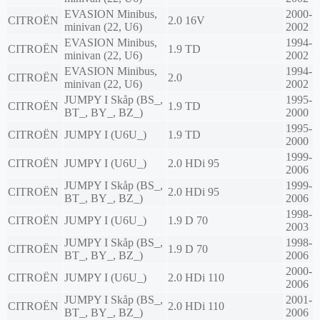
EVASION Minibus,
2000-
CITROËN
2.0 16V
minivan (22, U6)
2002
EVASION Minibus,
1994-
CITROËN
1.9 TD
minivan (22, U6)
2002
EVASION Minibus,
1994-
CITROËN
2.0
minivan (22, U6)
2002
JUMPY I Skåp (BS_,
1995-
CITROËN
1.9 TD
BT_, BY_, BZ_)
2000
1995-
CITROËN
JUMPY I (U6U_)
1.9 TD
2000
1999-
CITROËN
JUMPY I (U6U_)
2.0 HDi 95
2006
JUMPY I Skåp (BS_,
1999-
CITROËN
2.0 HDi 95
BT_, BY_, BZ_)
2006
1998-
CITROËN
JUMPY I (U6U_)
1.9 D 70
2003
JUMPY I Skåp (BS_,
1998-
CITROËN
1.9 D 70
BT_, BY_, BZ_)
2006
2000-
CITROËN
JUMPY I (U6U_)
2.0 HDi 110
2006
JUMPY I Skåp (BS_,
2001-
CITROËN
2.0 HDi 110
BT_, BY_, BZ_)
2006