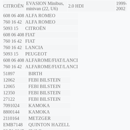
EVASION Minibus,
1999-
CITROËN
2.0 HDI
minivan (22, U6)
2002
608 06 408
ALFA ROMEO
760 16 42
ALFA ROMEO
5093 15
CITROËN
608 06 408
FIAT
760 16 42
FIAT
760 16 42
LANCIA
5093 15
PEUGEOT
608 06 408
ALFAROME/FIAT/LANCI
760 16 42
ALFAROME/FIAT/LANCI
51897
BIRTH
12062
FEBI BILSTEIN
12065
FEBI BILSTEIN
12350
FEBI BILSTEIN
27122
FEBI BILSTEIN
7091024
KAMOKA
8800144
KAMOKA
2110164
METZGER
EMB7148
QUINTON HAZELL