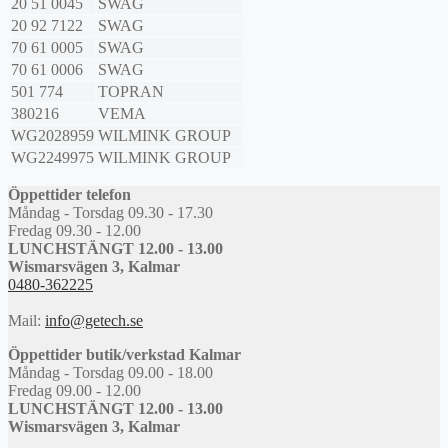
20 51 0045
SWAG
20 92 7122
SWAG
70 61 0005
SWAG
70 61 0006
SWAG
501 774
TOPRAN
380216
VEMA
WG2028959
WILMINK GROUP
WG2249975
WILMINK GROUP
Öppettider telefon
Måndag - Torsdag 09.30 - 17.30
Fredag 09.30 - 12.00
LUNCHSTÄNGT 12.00 - 13.00
Wismarsvägen 3, Kalmar
0480-362225
Mail:
info@getech.se
Öppettider butik/verkstad Kalmar
Måndag - Torsdag 09.00 - 18.00
Fredag 09.00 - 12.00
LUNCHSTÄNGT 12.00 - 13.00
Wismarsvägen 3, Kalmar