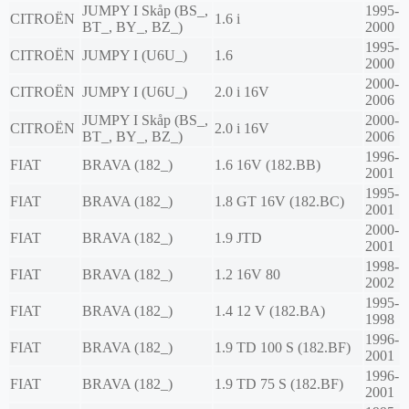
JUMPY I Skåp (BS_,
1995-
CITROËN
1.6 i
BT_, BY_, BZ_)
2000
1995-
CITROËN
JUMPY I (U6U_)
1.6
2000
2000-
CITROËN
JUMPY I (U6U_)
2.0 i 16V
2006
JUMPY I Skåp (BS_,
2000-
CITROËN
2.0 i 16V
BT_, BY_, BZ_)
2006
1996-
FIAT
BRAVA (182_)
1.6 16V (182.BB)
2001
1995-
FIAT
BRAVA (182_)
1.8 GT 16V (182.BC)
2001
2000-
FIAT
BRAVA (182_)
1.9 JTD
2001
1998-
FIAT
BRAVA (182_)
1.2 16V 80
2002
1995-
FIAT
BRAVA (182_)
1.4 12 V (182.BA)
1998
1996-
FIAT
BRAVA (182_)
1.9 TD 100 S (182.BF)
2001
1996-
FIAT
BRAVA (182_)
1.9 TD 75 S (182.BF)
2001