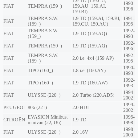
1.9 TD (159.CU,
1990-
FIAT
TEMPRA (159_)
159.AU, 159.AI,
1996
159.BI)
TEMPRA S.W.
1.9 TD (159.AI, 159.BI,
1991-
FIAT
(159_)
159.CU, 159.AU)
1995
TEMPRA S.W.
1992-
FIAT
1.9 TD (159.AQ)
(159_)
1993
1992-
FIAT
TEMPRA (159_)
1.9 TD (159.AQ)
1996
TEMPRA S.W.
1992-
FIAT
2.0 i.e. 4x4 (159.AP)
(159_)
1995
1990-
FIAT
TIPO (160_)
1.8 i.e. (160.AY)
1993
1992-
FIAT
TIPO (160_)
1.9 TD (160.AW)
1993
1994-
FIAT
ULYSSE (220_)
2.0 Turbo (220.AD5)
2002
1999-
PEUGEOT
806 (221)
2.0 HDI
2002
EVASION Minibus,
1995-
CITROËN
1.9 TD
minivan (22, U6)
1998
1998-
FIAT
ULYSSE (220_)
2.0 16V
2000