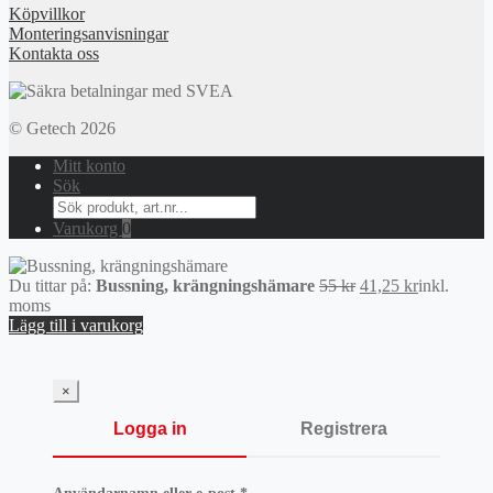
Köpvillkor
Monteringsanvisningar
Kontakta oss
© Getech 2026
Mitt konto
Sök
Search
for:
Varukorg
0
Det
Det
Du tittar på:
Bussning, krängningshämare
55
kr
41,25
kr
inkl.
ursprungliga
nuvarande
moms
priset
priset
Lägg till i varukorg
var:
är:
55 kr.
41,25 kr.
×
Logga in
Registrera
Obligatoriskt