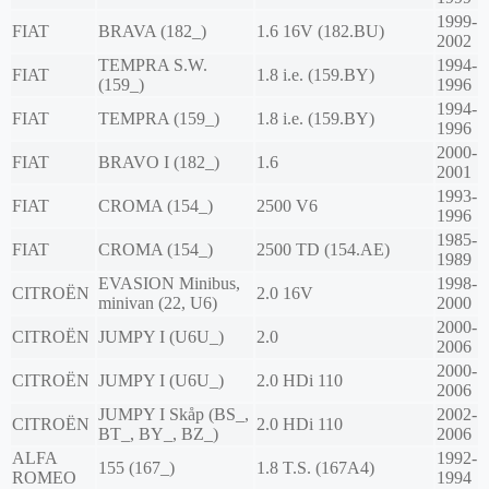
1999-
FIAT
BRAVA (182_)
1.6 16V (182.BU)
2002
TEMPRA S.W.
1994-
FIAT
1.8 i.e. (159.BY)
(159_)
1996
1994-
FIAT
TEMPRA (159_)
1.8 i.e. (159.BY)
1996
2000-
FIAT
BRAVO I (182_)
1.6
2001
1993-
FIAT
CROMA (154_)
2500 V6
1996
1985-
FIAT
CROMA (154_)
2500 TD (154.AE)
1989
EVASION Minibus,
1998-
CITROËN
2.0 16V
minivan (22, U6)
2000
2000-
CITROËN
JUMPY I (U6U_)
2.0
2006
2000-
CITROËN
JUMPY I (U6U_)
2.0 HDi 110
2006
JUMPY I Skåp (BS_,
2002-
CITROËN
2.0 HDi 110
BT_, BY_, BZ_)
2006
ALFA
1992-
155 (167_)
1.8 T.S. (167A4)
ROMEO
1994