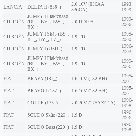
2.0 16V (836AA,
1993-
LANCIA
DELTA II (836_)
836CA)
1999
JUMPY I Flak/chassi
1999-
CITROËN
(BU_, BV_, BW_,
2.0 HDi 95
2006
BX_)
JUMPY I Skåp (BS_,
1995-
CITROËN
1.9 TD
BT_, BY_, BZ_)
2000
1996-
CITROËN
JUMPY I (U6U_)
1.9 TD
2003
JUMPY I Flak/chassi
1999-
CITROËN
(BU_, BV_, BW_,
1.9 TD
2006
BX_)
1995-
FIAT
BRAVA (182_)
1.6 16V (182.BH)
2001
1995-
FIAT
BRAVO I (182_)
1.6 16V (182.AH)
2001
1996-
FIAT
COUPE (175_)
2.0 20V (175AXC1A)
1998
1996-
FIAT
SCUDO Skåp (220_)
1.9 D
2006
1996-
FIAT
SCUDO Buss (220_)
1.9 D
1998