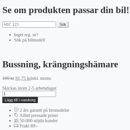
Se om produkten passar din bil!
Sök
Inget reg. nr?
Sök på bilmodell
Bussning, krängningshämare
Det
Det
109
kr
81,75
kr
inkl. moms
ursprungliga
nuvarande
Skickas inom 2-5 arbetsdagar.
priset
priset
Bussning,
var:
är:
krängningshämare
109 kr.
81,75 kr.
Lägg till i varukorg
mängd
2 års garanti på bromsdelar
Alltid pressade priser
50.000 nöjda kunder
Frakt 89:-