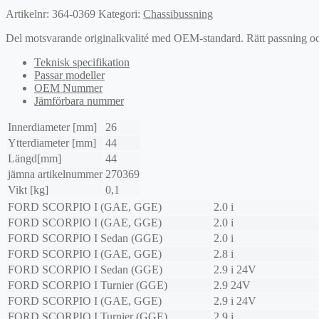
Artikelnr:
364-0369
Kategori:
Chassibussning
Del motsvarande originalkvalité med OEM-standard. Rätt passning och l
Teknisk specifikation
Passar modeller
OEM Nummer
Jämförbara nummer
Innerdiameter [mm]
26
Ytterdiameter [mm]
44
Längd[mm]
44
jämna artikelnummer
270369
Vikt [kg]
0,1
FORD
SCORPIO I (GAE, GGE)
2.0 i
FORD
SCORPIO I (GAE, GGE)
2.0 i
FORD
SCORPIO I Sedan (GGE)
2.0 i
FORD
SCORPIO I (GAE, GGE)
2.8 i
FORD
SCORPIO I Sedan (GGE)
2.9 i 24V
FORD
SCORPIO I Turnier (GGE)
2.9 24V
FORD
SCORPIO I (GAE, GGE)
2.9 i 24V
FORD
SCORPIO I Turnier (GGE)
2.9 i